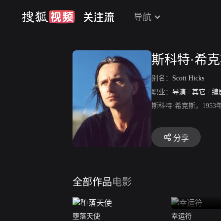
导航
斯科特·希
别名：
Scott Hicks
职业：
导演
/
其它
/
编
斯科特·希克斯，19
分享
全部作品
电影
堕落天使
幸运符