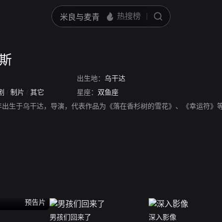
克斯
出生地：
乌干达
剧
/
制片
/
其它
星座：
双鱼座
53年出生于乌干达，导演，代表作品为《落在香杉树的雪花》、《幸运符》
预告片
男孩们回来了
深入影像