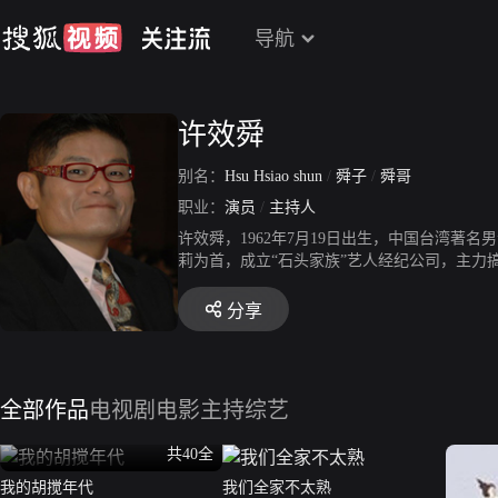
导航
许效舜
别名：
Hsu Hsiao shun
/
舜子
/
舜哥
职业：
演员
/
主持人
许效舜，1962年7月19日出生，中国台湾著
莉为首，成立“石头家族”艺人经纪公司，主力搞
纪实节目主持人奖提名。
分享
全部作品
电视剧
电影
主持综艺
共40全
我的胡搅年代
我们全家不太熟