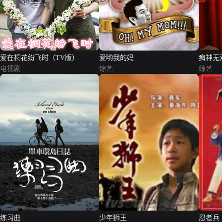
爱在桐花纷飞时（TV版）
爱哟我的妈
疯神无
电视剧
综艺
综艺
练习曲
少年狮王
忍者兵