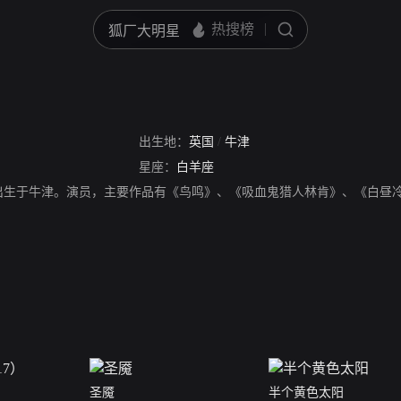
出生地：
英国
/
牛津
星座：
白羊座
4年出生于牛津。演员，主要作品有《鸟鸣》、《吸血鬼猎人林肯》、《白
圣魇
半个黄色太阳