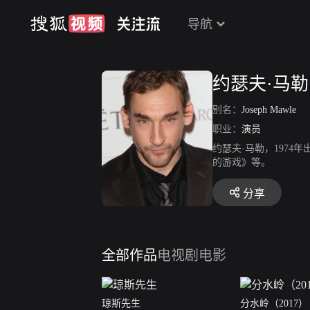
导航
约瑟夫·马勒
别名：
Joseph Mawle
职业：
演员
约瑟夫·马勒，197
的游戏》等。
分享
全部作品
电视剧
电影
琼斯先生
分水岭（2017）