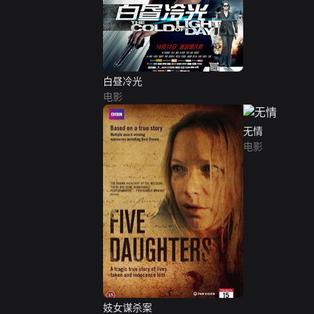
白昼冷光
电影
无情
电影
妓女谋杀案