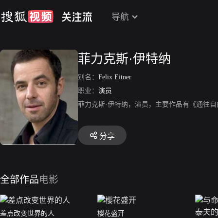
导航
菲力克斯·伊特纳
别名：
Felix Eitner
职业：
演员
菲力克斯·伊特纳，演员，主要作品有《通往
分享
全部作品
电影
差点改变世界的人
樱花盛开