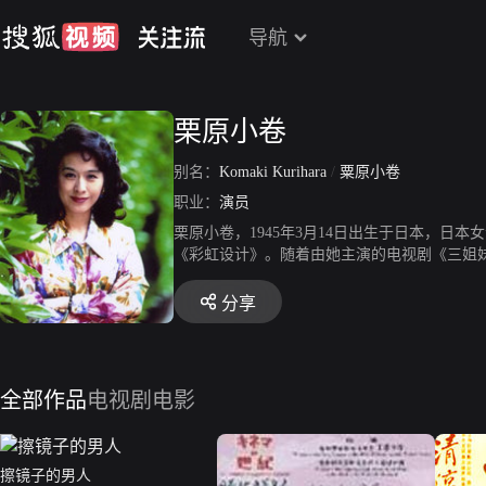
导航
栗原小卷
别名：
Komaki Kurihara
/
粟原小卷
职业：
演员
栗原小卷，1945年3月14日出生于日本，日
《彩虹设计》。随着由她主演的电视剧《三姐
分享
全部作品
电视剧
电影
擦镜子的男人