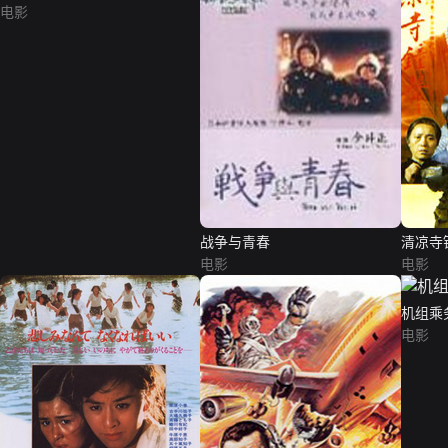
电影
战争与青春
清凉寺
电影
电影
机组乘
电影