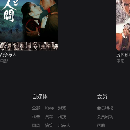
战争与人
尻啖孙
电影
电影
自媒体
会员
全部
Kpop
游戏
会员特权
科普
汽车
科技
会员剧场
国风
搞笑
出品人
帮助