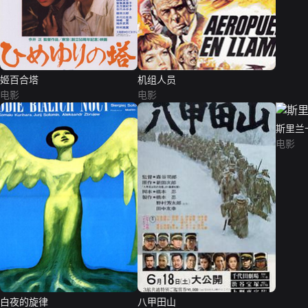
姬百合塔
机组人员
电影
电影
斯里兰
电影
白夜的旋律
八甲田山