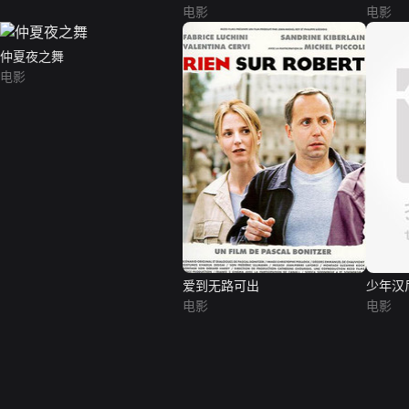
电影
电影
仲夏夜之舞
电影
爱到无路可出
少年汉
电影
电影