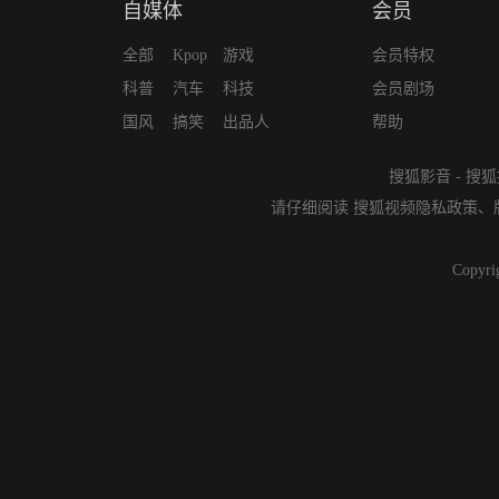
自媒体
会员
全部
Kpop
游戏
会员特权
科普
汽车
科技
会员剧场
国风
搞笑
出品人
帮助
搜狐影音
-
搜狐
请仔细阅读
搜狐视频隐私政策
、
Copyri