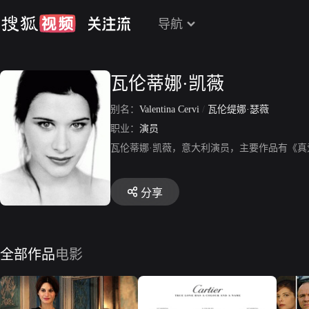
导航
瓦伦蒂娜·凯薇
别名：
Valentina Cervi
/
瓦伦缇娜·瑟薇
职业：
演员
瓦伦蒂娜·凯薇，意大利演员，主要作品有《
分享
全部作品
电影