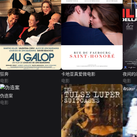
狂奔
卡地亚真爱微电影
夜间的
电影
电影
电影
伪造案
电影