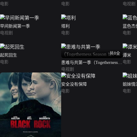
电影
电影
电视剧
早间新闻第一季
塔利
蓝色杰
电视剧
电影
电影
共8全
起死回生
谭米
电影
电影
患难与共第一季（Togetherness
Season 1）
电视剧
安全没有保障
姐妹情
电影
电影