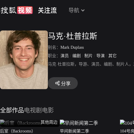
导航
马克·杜普拉斯
别名：
Mark Duplass
职业：
演员
/
编剧
/
制片
/
导演
/
其它
马克·杜普拉斯，导游、演员、编剧、制片人
分享
全部作品
电视剧
电影
其他周边
后室（Backrooms）
早间新闻第二季
104号