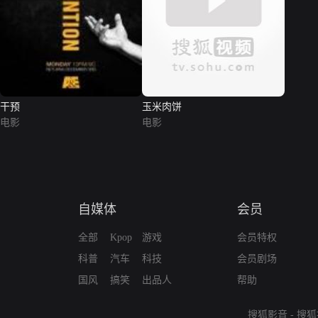
干预
玉米肉饼
电影
电影
自媒体
会员
全部
Kpop
游戏
会员特权
科普
汽车
科技
会员剧场
国风
搞笑
出品人
帮助
搜狐影音
-
搜狐