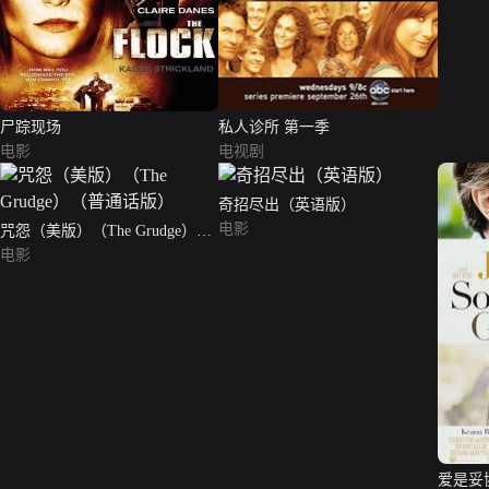
尸踪现场
私人诊所 第一季
电影
电视剧
奇招尽出（英语版）
电影
咒怨（美版）（The Grudge）
（普通话版）
电影
爱是妥