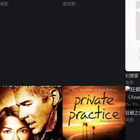
电影
电视剧
幻想家
电影
狂蟒之
（Anacon
电影
Blood 