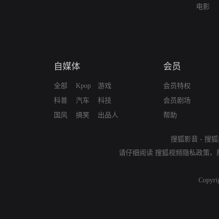
电影
自媒体
会员
全部
Kpop
游戏
会员特权
科普
汽车
科技
会员剧场
国风
搞笑
出品人
帮助
搜狐影音
-
搜狐
请仔细阅读
搜狐视频隐私政策
、
Copyri