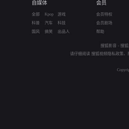
自媒体
会员
全部
Kpop
游戏
会员特权
科普
汽车
科技
会员剧场
国风
搞笑
出品人
帮助
搜狐影音
-
搜狐
请仔细阅读
搜狐视频隐私政策
、
Copyri