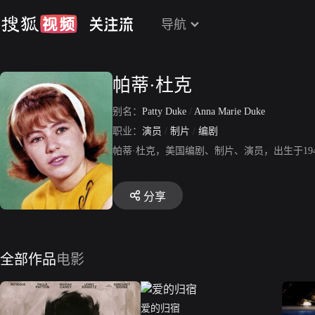
导航
帕蒂·杜克
别名：
Patty Duke
/
Anna Marie Duke
职业：
演员
/
制片
/
编剧
帕蒂·杜克，美国编剧、制片、演员，出生于19
分享
全部作品
电影
爱的归宿