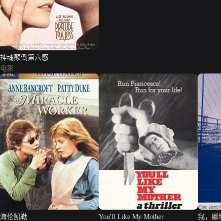
神魂颠倒第六感
电影
海伦凯勒
You'll Like My Mother
我，娜