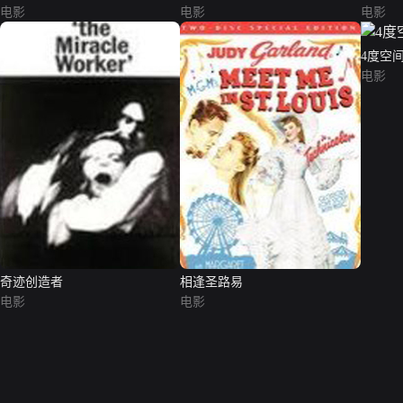
电影
电影
电影
4度空
电影
奇迹创造者
相逢圣路易
电影
电影