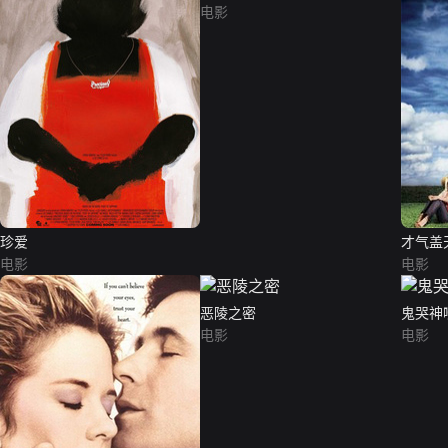
电影
珍爱
才气盖
电影
电影
恶陵之密
鬼哭神
电影
电影