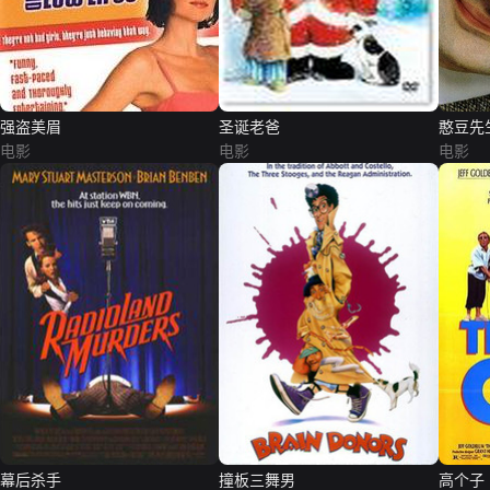
强盗美眉
圣诞老爸
憨豆先
电影
电影
电影
幕后杀手
撞板三舞男
高个子