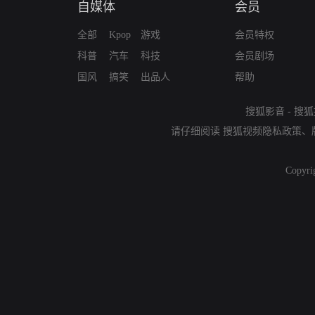
自媒体
会员
全部
Kpop
游戏
会员特权
科普
汽车
科技
会员剧场
国风
搞笑
出品人
帮助
搜狐影音
-
搜狐
请仔细阅读
搜狐视频隐私政策
、
Copyri