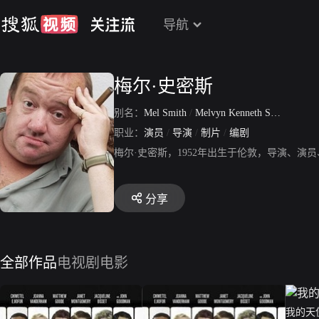
导航
梅尔·史密斯
别名：
Mel Smith
/
Melvyn Kenneth Smith
职业：
演员
/
导演
/
制片
/
编剧
梅尔·史密斯，1952年出生于伦敦，导演、
分享
全部作品
电视剧
电影
我的天