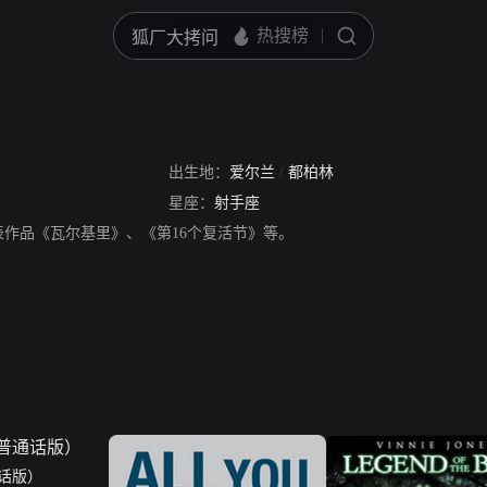
出生地：
爱尔兰
/
都柏林
星座：
射手座
表作品《瓦尔基里》、《第16个复活节》等。
话版）