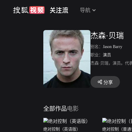
导航
杰森·贝瑞
别名：
Jason Barry
职业：
演员
杰森·贝瑞，演员。代
分享
全部作品
电影
绝对控制（英语版）
绝对控制（普通