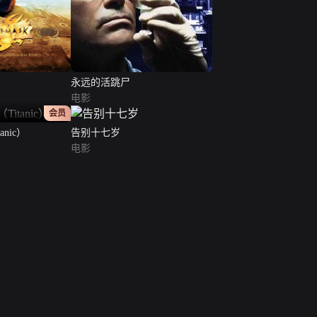
永远的活跳尸
电影
正片
会员
nic）
告别十七岁
电影