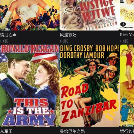
情泪心声
风流寡妇
Rich Yo
电影
电影
电影
从军乐
桑给巴尔之路
银行妙