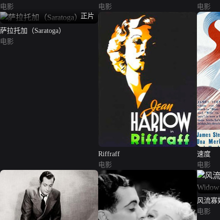
电影
电影
电影
正片
萨拉托加（Saratoga）
电影
Riffraff
速度
电影
电影
风流寡妇（
电影