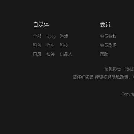
自媒体
会员
全部
Kpop
游戏
会员特权
科普
汽车
科技
会员剧场
国风
搞笑
出品人
帮助
搜狐影音
-
搜狐
请仔细阅读
搜狐视频隐私政策
、
Copyri