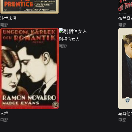
涉世未深
布兰奇
电影
电影
别相信女人
电影
人群
马耳他
电影
电影