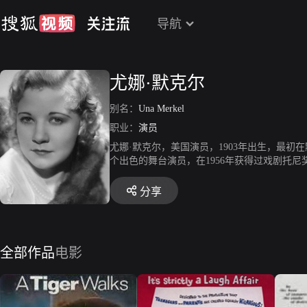
导航
尤娜·默克尔
别名：
Una Merkel
职业：
演员
尤娜·默克尔，美国演员，1903年出生，最初
个出色的舞台演员，在1956年获得过戏剧托尼
妇》、《百老汇的旋律》、《我心中的歌》等
分享
全部作品
电影