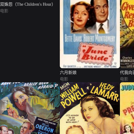
双姝怨（The Children's Hour）
电影
六月新娘
代我向
电影
电影