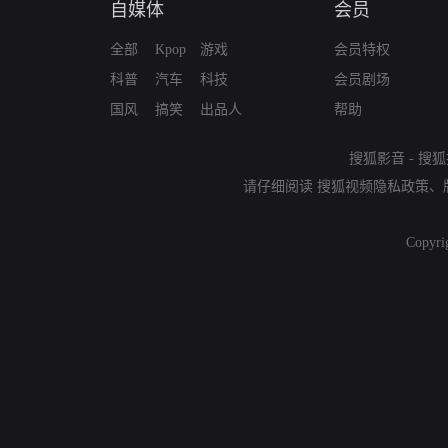
自媒体
会员
全部
Kpop
游戏
会员特权
科普
汽车
科技
会员剧场
国风
搞笑
出品人
帮助
搜狐影音
-
搜狐
请仔细阅读
搜狐视频隐私政策
、
Copyri