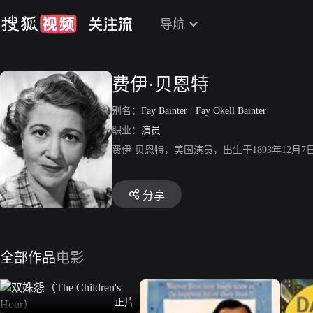
导航
费伊·贝恩特
别名：
Fay Bainter
/
Fay Okell Bainter
职业：
演员
费伊·贝恩特，美国演员，出生于1893年12
分享
全部作品
电影
正片