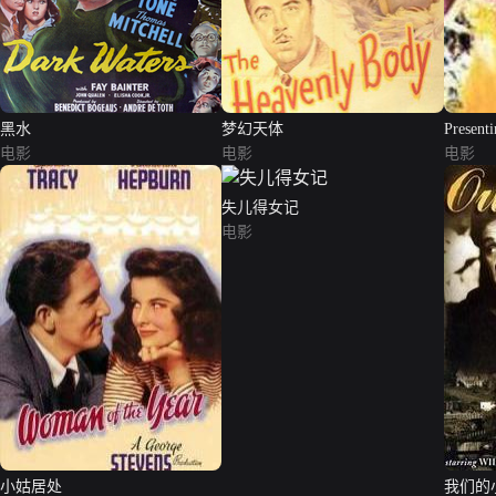
黑水
梦幻天体
Present
电影
电影
电影
失儿得女记
电影
小姑居处
我们的