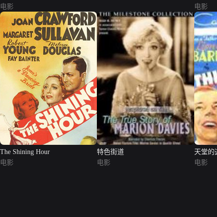
电影
电影
The Shining Hour
特色街道
天堂的
电影
电影
电影