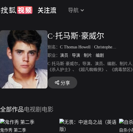
导航
C·托马斯·豪威尔
别名：
C Thomas Howell
/
Christopher Thomas Howell
职业：
演员
/
导演
/
制片
/
编剧
C·托马斯·豪威尔，导演、演员、编剧、制片人
《杀人护士》、《超凡蜘蛛侠》、《病毒禁区
分享
全部作品
电视剧
电影
鬼作秀 第二季
自杀小