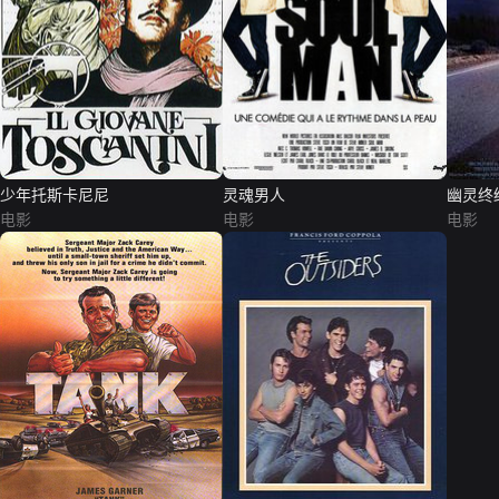
少年托斯卡尼尼
灵魂男人
幽灵终
电影
电影
电影