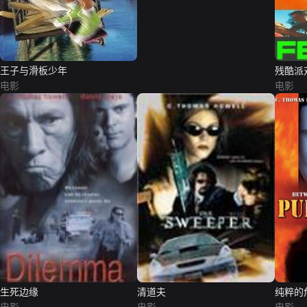
王子与滑板少年
残酷派
电影
电影
生死边缘
清道夫
纯粹的