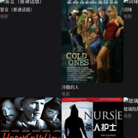
誓言（普通话版）
词锋
电影
电影
冷酷的人
电影
玻璃陷
电影