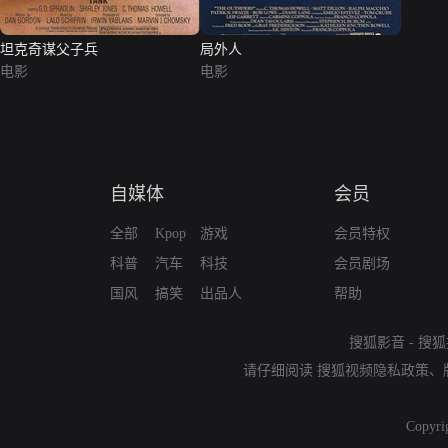
坦克奇谋父子兵
局外人
电影
电影
自媒体
会员
全部
Kpop
游戏
会员特权
科普
汽车
科技
会员剧场
国风
搞笑
出品人
帮助
搜狐影音
-
搜狐
请仔细阅读
搜狐视频隐私政策
、
Copyri