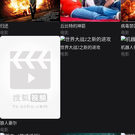
归还
丘比特的神箭
病毒禁
电影
电影
电影
世界大战2之新的进攻
机器人
电影
电影
狼人豪尔
电影