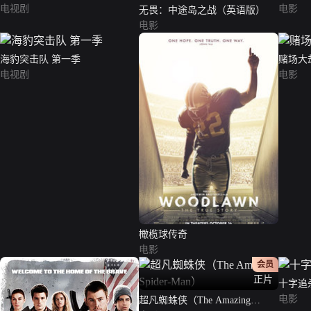
电视剧
电影
无畏：中途岛之战（英语版）
电影
海豹突击队 第一季
赌场大
电视剧
电影
橄榄球传奇
电影
会员
正片
十字追
电影
超凡蜘蛛侠（The Amazing