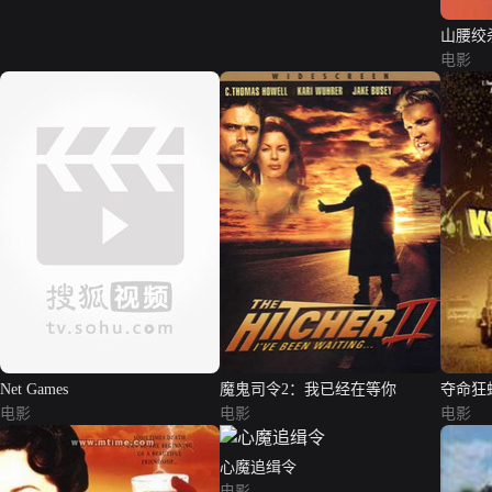
山腰绞
电影
Net Games
魔鬼司令2：我已经在等你
夺命狂
电影
电影
电影
心魔追缉令
电影