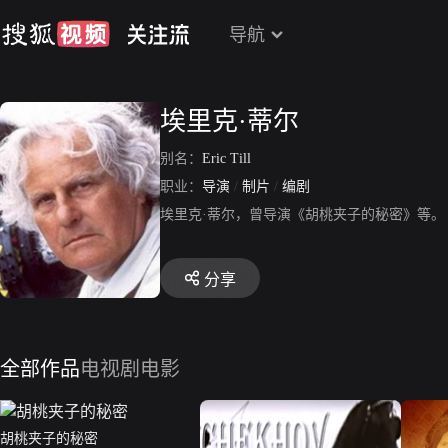
导航
埃里克·蒂尔
别名：
Eric Till
职业：
导演
/
制片
/
编剧
埃里克·蒂尔，曾导演《胡桃夹子的秘密》等。
分享
全部作品
电视剧
电影
胡桃夹子的秘密