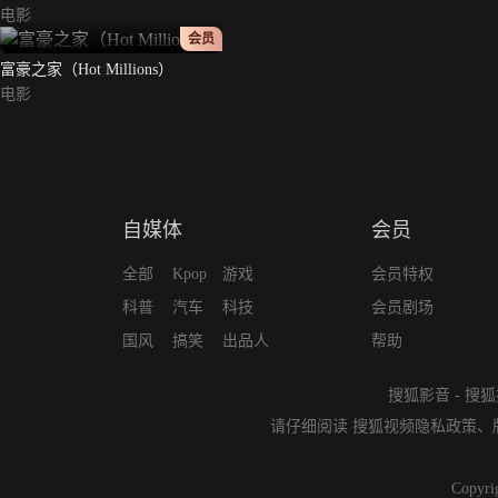
电影
正片
会员
富豪之家（Hot Millions）
电影
自媒体
会员
全部
Kpop
游戏
会员特权
科普
汽车
科技
会员剧场
国风
搞笑
出品人
帮助
搜狐影音
-
搜狐
请仔细阅读
搜狐视频隐私政策
、
Copyri