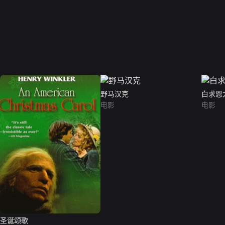
野马汉克
白求恩
电影
电影
圣诞颂歌