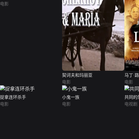
电影
契诃夫和玛丽亚
马丁·
电影
电影
捉拿连环杀手
小鬼一族
共同的
电影
电影
电视剧