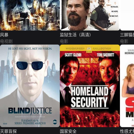
风暴
监狱生活（高清）
三脚猫
电视剧
电影
电影
灭罪盲探
国家安全
性感尤