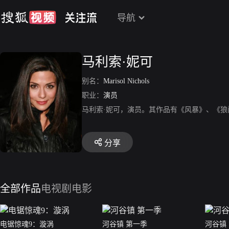
导航
马利索·妮可
别名：
Marisol Nichols
职业：
演员
马利索·妮可，演员。其作品有《风暴》、《
分享
全部作品
电视剧
电影
电锯惊魂9：漩涡
河谷镇 第一季
河谷镇