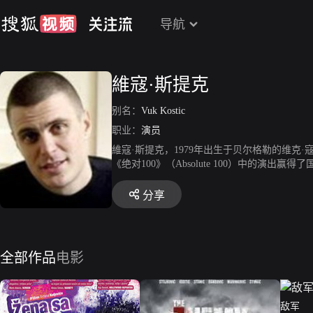
导航
維寇·斯提克
别名：
Vuk Kostic
职业：
演员
維寇·斯提克，1979年出生于贝尔格勒的维克·寇
《绝对100》（Absolute 100）中的
节的最佳男演员奖。除了电影演出外，他也是
命历程，并展现了他质朴的歌喉，内敛的演技
分享
全部作品
电影
敌军