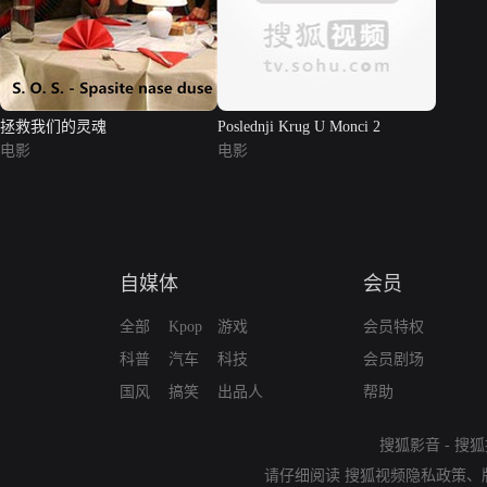
拯救我们的灵魂
Poslednji Krug U Monci 2
电影
电影
自媒体
会员
全部
Kpop
游戏
会员特权
科普
汽车
科技
会员剧场
国风
搞笑
出品人
帮助
搜狐影音
-
搜狐
请仔细阅读
搜狐视频隐私政策
、