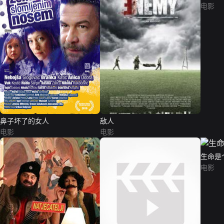
电影
鼻子坏了的女人
敌人
电影
电影
生命是
电影