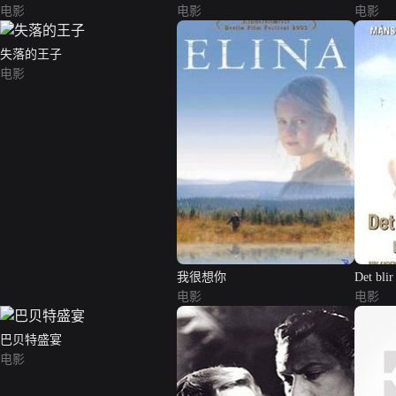
电影
电影
电影
失落的王子
电影
我很想你
Det blir
电影
电影
巴贝特盛宴
电影