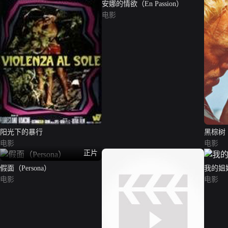
安娜的情欲（En Passion）
电影
阳光下的暴行
黑棕树
电影
电影
正片
假面（Persona）
我的姐
电影
电影