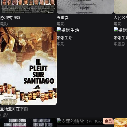
协和式1980
五重奏
人民公
电影
电影
电影
婚姻生活
婚姻生
电影
电视剧
圣地亚哥在下雨
电影
正片
会员