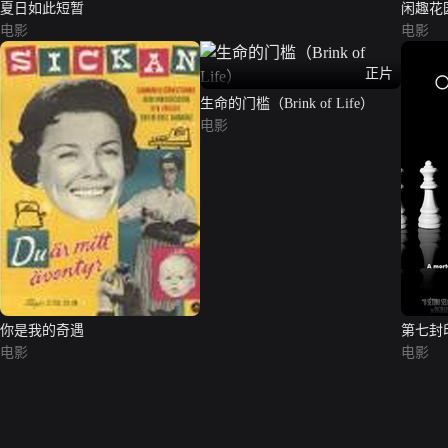
夏日如此短暂
闲趣花
电影
电影
正片
生命的门槛（Brink of Life）
电影
你是我的奇遇
第七封印（D
电影
电影