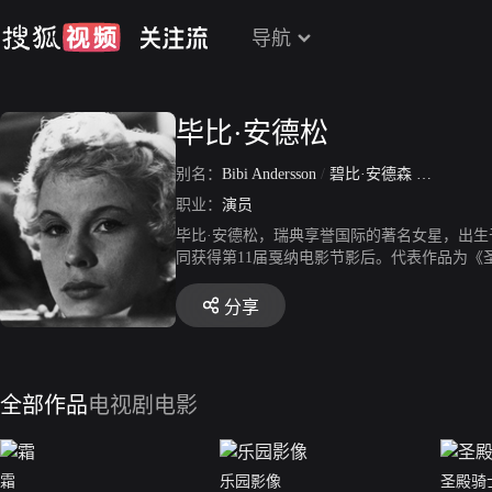
导航
毕比·安德松
别名：
Bibi Andersson
/
碧比·安德森
/
毕比·安
职业：
演员
毕比·安德松，瑞典享誉国际的著名女星，出生于
同获得第11届戛纳电影节影后。代表作品为
分享
全部作品
电视剧
电影
霜
乐园影像
圣殿骑