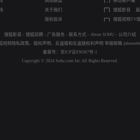
权
网站联盟
移动客户端
场
关于我们
搜狐影音
直
版权投诉
搜狐视频TV
搜狐影音
-
搜狐招聘
-
广告服务
-
联系方式
-
About SOHU
-
公司介绍
狐视频隐私政策
、
版权声明
、
反盗版和反盗链权利声明
举报邮箱
jubaoso
备案号：
京ICP证030367号-1
Copyright © 2024 Sohu.com Inc.All Rights Reserved.