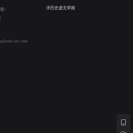
亚运会举报专区
涉历史虚无举报
播+
网络谣言信息专项
版
涉政举报入口
涉未成年人举报
清朗自媒体乱象举报
hu@sohu-inc.com
涉民族宗教有害信息举报
清朗·生活服务类内容举报
清朗春节网络环境整治
涉企举报专区
AI生成内容
打假治敲
网络暴力有害信息举报
12318 文化市场举报
算法推荐专项举报
亚运会举报专区
涉历史虚无举报
网络谣言信息专项