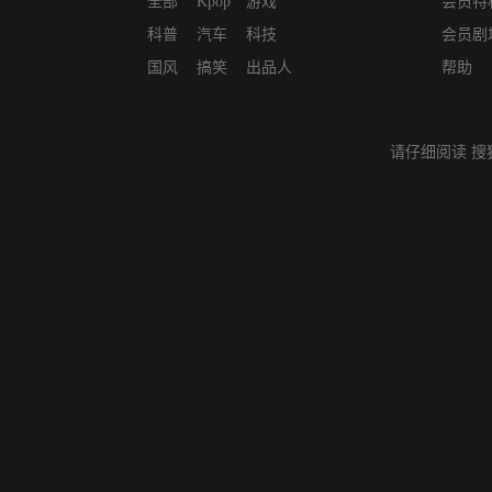
全部
Kpop
游戏
会员特
科普
汽车
科技
会员剧
国风
搞笑
出品人
帮助
请仔细阅读
搜