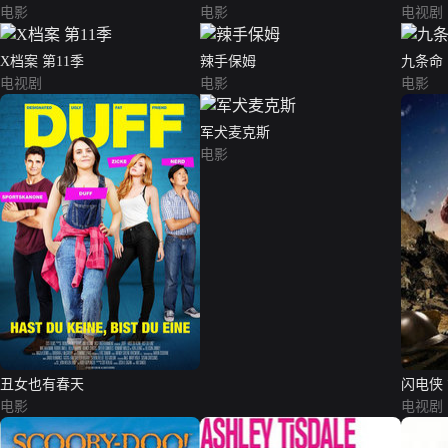
电影
电影
电视剧
X档案 第11季
辣手保姆
九条命
电视剧
电影
电影
军犬麦克斯
电影
丑女也有春天
闪电侠
电影
电视剧