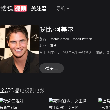
导航
罗比·阿美尔
别名：
Robbie Amell
/
Robert Patrick Amell
/
Pic
职业：
演员
罗比·阿美尔，1988年出生于加拿大，演员，
分享
全部作品
电视剧
电影
玩命三姐妹
辣手保姆2：女王蜂
上载新