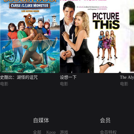
史酷比：湖怪的诅咒
设想一下
The Aly
电影
电影
电影
自媒体
会员
全部
Kpop
游戏
会员特权