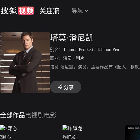
导航
塔莫·潘尼凯
别名：
Tahmoh Penikett
/
Tahmon Penhikett
职业：
演员
/
制片
塔莫·潘尼凯，演员，主要作品有《超人：钢
分享
全部作品
电视剧
电影
2颗心
炸脖龙