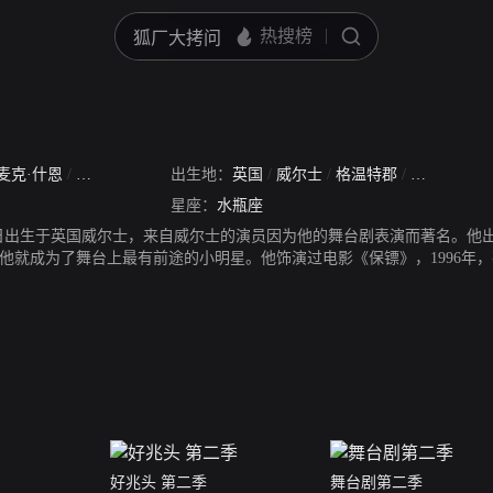
麦克·什恩
/
迈克尔·西恩
/
出生地：
迈克尔·什恩
英国
/
威尔士
/
格温特郡
/
新港
星座：
水瓶座
2月5日出生于英国威尔士，来自威尔士的演员因为他的舞台剧表演而著名。他
他就成为了舞台上最有前途的小明星。他饰演过电影《保镖》，1996年，
中扮演罗伯特·罗斯。2006年出演《女王》并获得英国电影和电视艺术学院奖提名。
ters一角而受到广泛关注，并获得第71届金球奖剧集类最佳男主角提名。
好兆头 第二季
舞台剧第二季