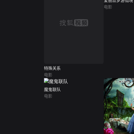
爱丽丝梦游仙境
电影
特殊关系
电影
魔鬼联队
电影