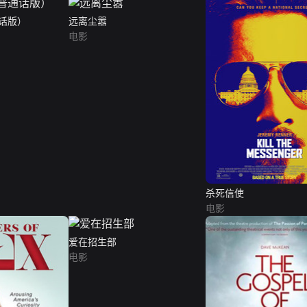
话版）
远离尘嚣
电影
杀死信使
电影
爱在招生部
电影