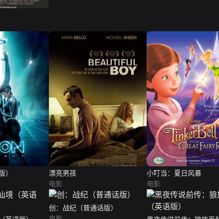
版）
漂亮男孩
小叮当：夏日风暴
电影
电影
创：战纪（普通话版）
电影