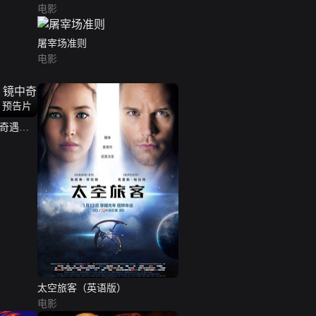
电影
屠宰场准则
电影
预告片
中奇遇记
太空旅客（英语版）
电影