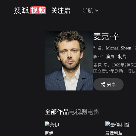
导航
麦克·辛
别名：
Michael Sheen
/
职业：
演员
/
制片
麦克·辛，1969年
国立青少年剧场，很快
年，他在电影《王尔德》
中William Mas
分享
全部作品
电视剧
电影
奈伊
最佳利益