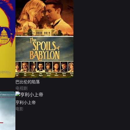
巴比伦的陷落
电视剧
亨利小上帝
电影