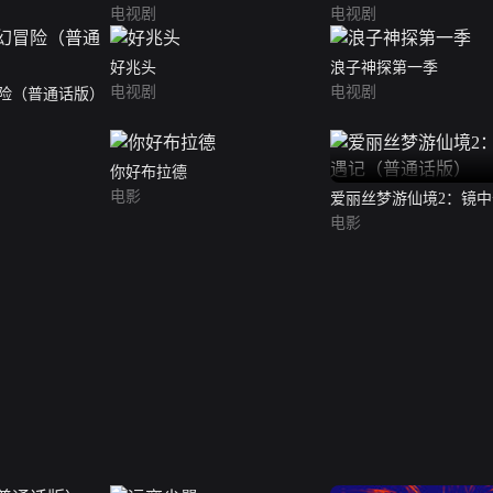
电视剧
电视剧
好兆头
浪子神探第一季
电视剧
电视剧
险（普通话版）
你好布拉德
电影
爱丽丝梦游仙境2：镜
（普通话版）
电影