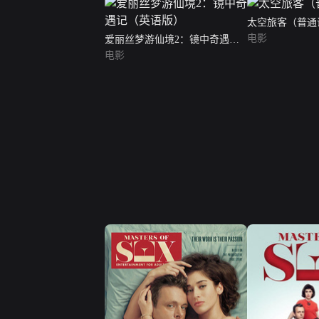
太空旅客（普通
电影
爱丽丝梦游仙境2：镜中奇遇记
（英语版）
电影