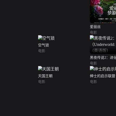
爱丽丝
电影
空气锁
电影
黑夜传说2：进化（U
Evolution）
电影
天国王朝
绅士的启示联盟
电影
电影