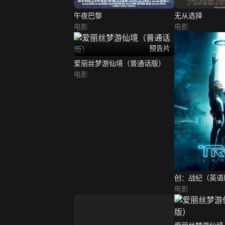
午夜巴黎
无从选择
电影
电影
预告片
爱丽丝梦游仙境（普通话版）
电影
创：战纪（英语
电影