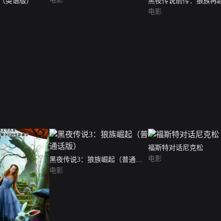
（英语版）
黑夜传说前传：狼族再
版）
电影
福斯特对话尼克松
电影
黑夜传说3：狼族崛起（普通话
版）
电影