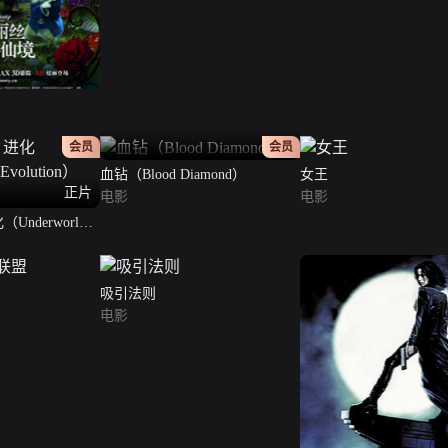
正片
会员
会员
血钻（Blood Diamond）
女王
正片
电影
电影
nderworld:
（英语版）
吸引法则
电影