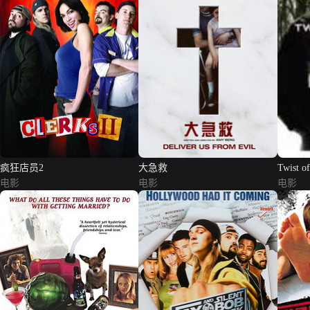
疯狂店员2
大急救
Twist of
电影
电影
电影