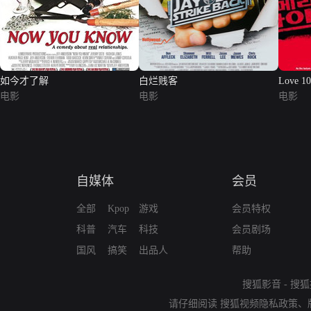
如今才了解
白烂贱客
Love 1
电影
电影
电影
自媒体
会员
全部
Kpop
游戏
会员特权
科普
汽车
科技
会员剧场
国风
搞笑
出品人
帮助
搜狐影音
-
搜狐
请仔细阅读
搜狐视频隐私政策
、