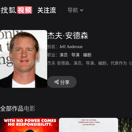
导航
杰夫·安德森
别名：
Jeff Anderson
职业：
演员
/
导演
/
编剧
杰夫·安德森，演员、导演、编剧，代表作为
分享
全部作品
电影