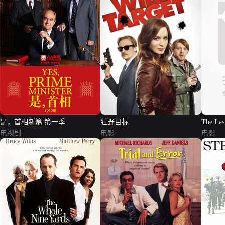
是，首相新篇 第一季
狂野目标
The Las
电视剧
电影
电影