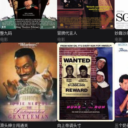
整九码
冒牌代言人
妙趣沙
电影
电影
电影
滑头绅士闯通关
向上帝调头寸
三个奶