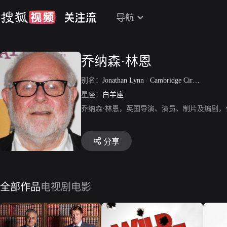
导航
乔纳森·林恩
别名：
Jonathan Lynn
/
Cambridge Circus
星座：
白羊座
乔纳森·林恩，英国导演、演员、制片及编剧
分享
全部作品
电视剧
电影