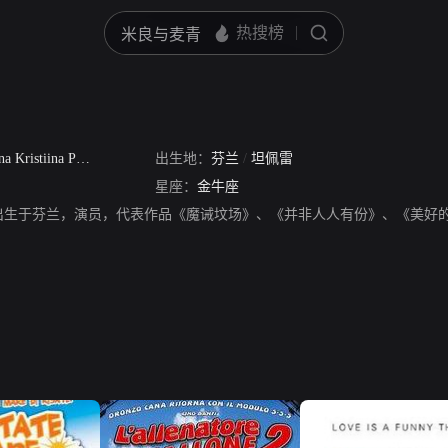
 Kristiina Palomaki
/
安娜·法契
出生地：
/
安娜·法驰
芬兰
/
坦佩雷
星座：
金牛座
2年出生于芬兰，演员，代表作品《魔诫坟场》、《并非人人有份》、《美好