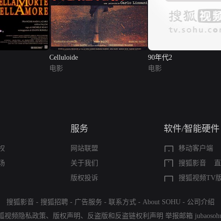
Celluloide
90年代2
电影
电影
服务
软件/智能硬件
权
网站联盟
移动客户端
场
关于我们
搜狐影音
直
版权投诉
搜狐视频TV
搜狐影音
-
搜狐招聘
-
广告服务
-
联系方式
-
About SOHU
-
公司介绍
狐视频隐私政策
、
版权声明
、
反盗版和反盗链权利声明
举报邮箱
jubaoso