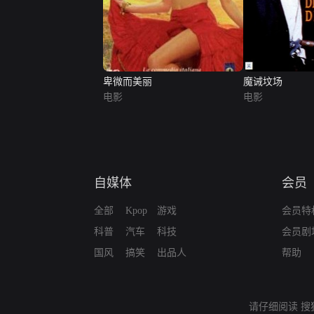
卑微而美丽
魔诫坟场
电影
电影
自媒体
会员
全部
Kpop
游戏
会员特
科普
汽车
科技
会员剧
国风
搞笑
出品人
帮助
请仔细阅读
搜