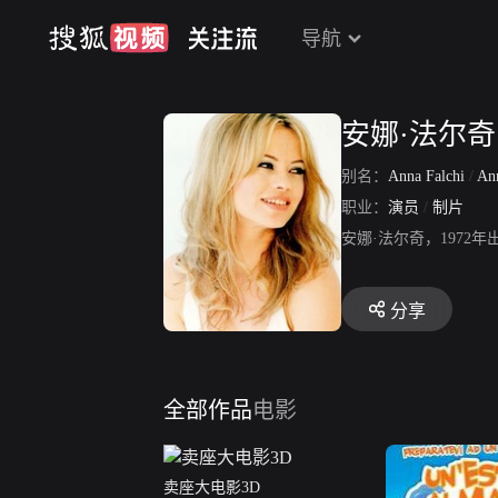
导航
安娜·法尔奇
别名：
Anna Falchi
/
Anna
职业：
演员
/
制片
安娜·法尔奇，197
分享
全部作品
电影
卖座大电影3D