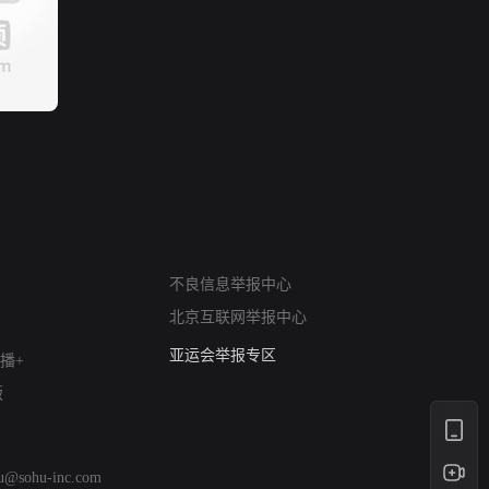
网络暴力有害信息举报
不良信息举报中心
12318 文化市场举报
北京互联网举报中心
算法推荐专项举报
亚运会举报专区
播+
涉历史虚无举报
版
网络谣言信息专项
涉政举报入口
涉未成年人举报
hu@sohu-inc.com