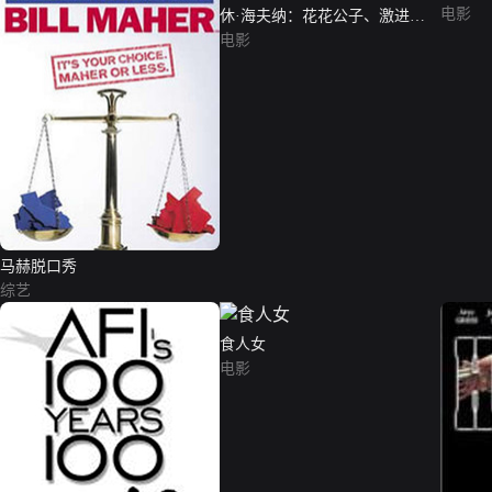
电影
休·海夫纳：花花公子、激进主
义者与反叛分子
电影
马赫脱口秀
综艺
食人女
电影