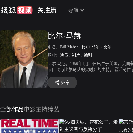
导航
比尔·马赫
别名：
Bill Maher
/
比尔·马尔
/
比尔·马厄
/
Will
职业：
演员
/
制片
/
编剧
比尔·马厄，1956年1月20日出生于美国，
节目《与比尔马艾的实时》的主持，最近制作
分享
全部作品
电影
主持综艺
宗教的