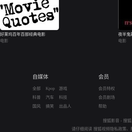
好莱坞百年百部经典电影
夜半鬼
电影
电影
自媒体
会员
全部
Kpop
游戏
会员特权
科普
汽车
科技
会员剧场
国风
搞笑
出品人
帮助
搜狐影音
-
搜狐
请仔细阅读
搜狐视频隐私政策
、