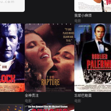
我爱小麻烦
电影
全神贯注
忘却巴勒莫
电影
电影