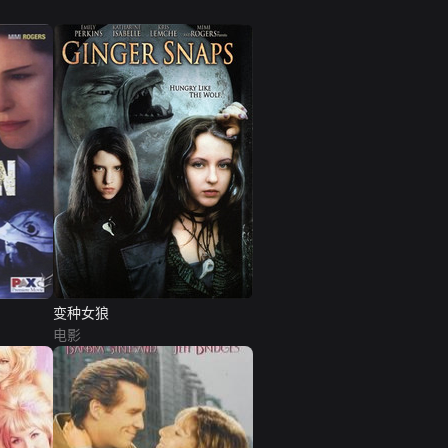
变种女狼
电影