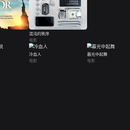
混沌的秩序
电影
冷血人
暮光中起舞
电影
电影