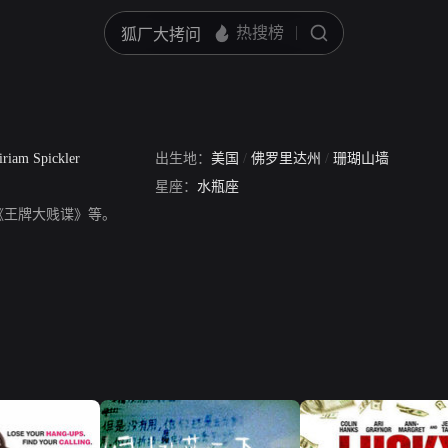
riam Spickler
出生地：
美国
/
佛罗里达州
/
珊瑚山墙
星座：
水瓶座
《王牌大贱谍》等。