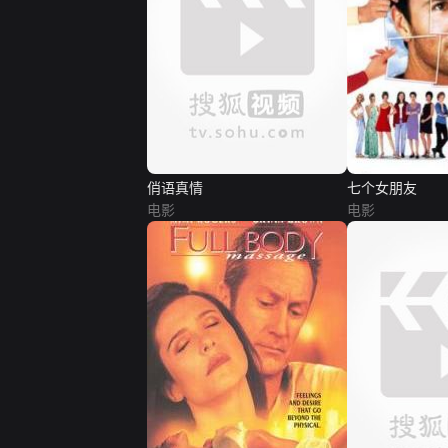
俏语真情
七个女朋友
电影
电影