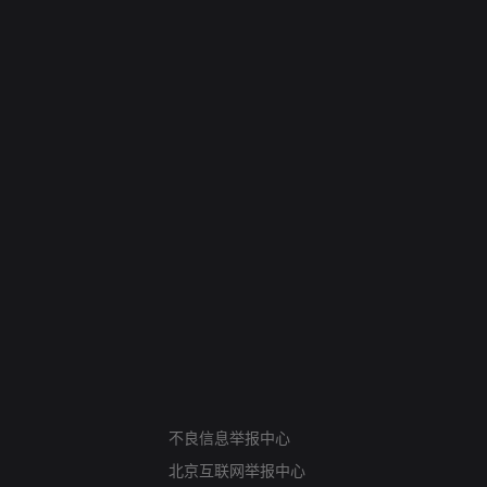
网络暴力有害信息举报
12318 文化市场举报
不良信息举报中心
算法推荐专项举报
北京互联网举报中心
亚运会举报专区