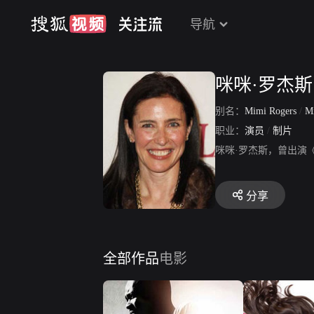
导航
咪咪·罗杰斯
别名：
Mimi Rogers
/
Mi
职业：
演员
/
制片
咪咪·罗杰斯，曾出演
分享
全部作品
电影