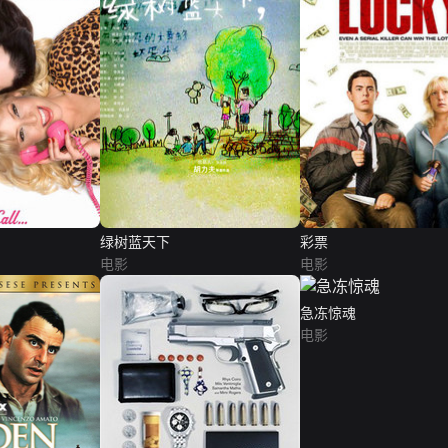
绿树蓝天下
彩票
电影
电影
急冻惊魂
电影