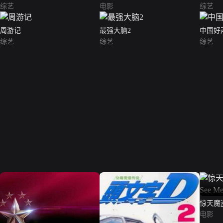
综艺
电影
综艺
周游记
最强大脑2
中国好声
综艺
综艺
综艺
惊天魔盗团
2）（
电影