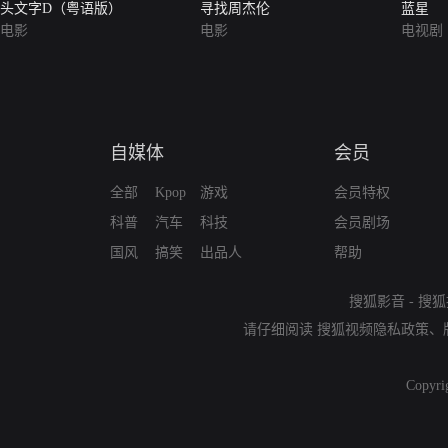
头文字D（粤语版）
寻找周杰伦
蓝星
电影
电影
电视剧
自媒体
会员
全部
Kpop
游戏
会员特权
科普
汽车
科技
会员剧场
国风
搞笑
出品人
帮助
搜狐影音
-
搜狐
请仔细阅读
搜狐视频隐私政策
、
Copyri