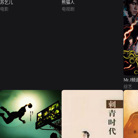
苏乞儿
熊猫人
电影
电视剧
Mr.J频
综艺