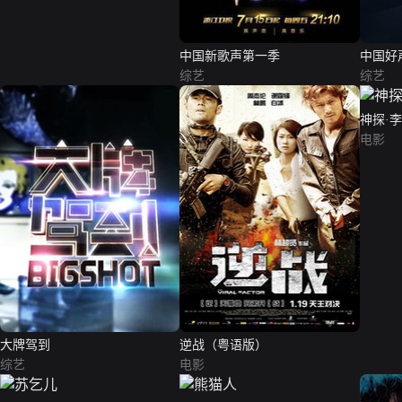
中国新歌声第一季
中国好
综艺
综艺
神探·
电影
大牌驾到
逆战（粤语版）
综艺
电影