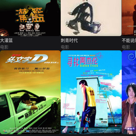
大灌篮
刺青时代
不能说
电影
电影
电影