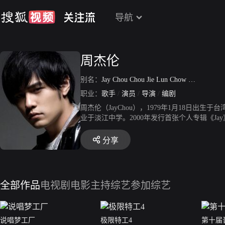
导航
周杰伦
别名：
Jay Chou Chou Jie Lun Chow Chieh-lun
/
职业：
歌手
/
演员
/
导演
/
编剧
周杰伦（JayChou），1979年1月18
业于淡江中学。2000年发行首张个人专辑《Jay
唱会。2003年成为美国《时代周刊》封面人物
像奖最佳新人奖。2006年起连续三年获得世
分享
出电影奖。2008年凭借歌曲《青花瓷》获得第1
《魔杰座》获得第20届金曲奖最佳国语男歌手奖。2
获得金曲奖最佳国语男歌手奖，并且第四次获得
4年发行华语乐坛首张数字音乐专辑《哎呦，不错哦
全部作品
电视剧
电影
主持综艺
参加综艺
年成立杰威尔有限公司。2011年担任华硕笔
捐款援建希望小学。2014年担任中国禁毒宣传
说唱梦工厂
极限特工4
第十届