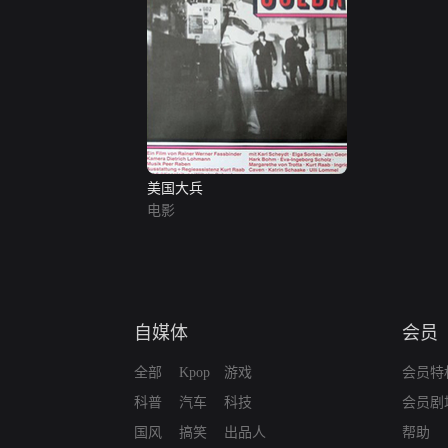
美国大兵
电影
自媒体
会员
全部
Kpop
游戏
会员特
科普
汽车
科技
会员剧
国风
搞笑
出品人
帮助