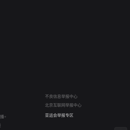
网络暴力有害信息举报
不良信息举报中心
12318 文化市场举报
北京互联网举报中心
算法推荐专项举报
亚运会举报专区
播+
涉历史虚无举报
版