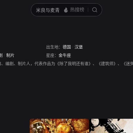
出生地：
德国
/
汉堡
剧
/
制片
星座：
金牛座
演、编剧、制片人，代表作品为《除了我明还有谁》、《建筑师》、《迷