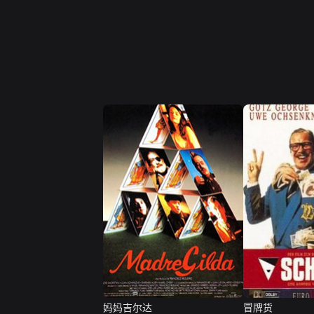
妈妈吉尔达
冒牌货