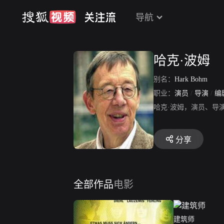
导航
哈克·波姆
别名：
Hark Bohm
职业：
演员
/
导演
/
编
哈克·波姆，演员、导
分享
全部作品
电影
建筑师