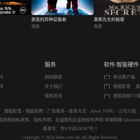
邪恶的异种征服者
莱斯先生的秘密
电影
电影
服务
软件/智能硬件
权
网站联盟
移动客户端
场
关于我们
搜狐影音
直
版权投诉
搜狐视频TV
搜狐影音
-
搜狐招聘
-
广告服务
-
联系方式
-
About SOHU
-
公司介绍
狐视频隐私政策
、
版权声明
、
反盗版和反盗链权利声明
举报邮箱
jubaoso
备案号：
京ICP证030367号-1
Copyright © 2024 Sohu.com Inc.All Rights Reserved.