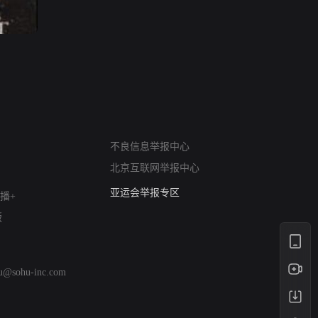
网络暴力有害信息举报
不良信息举报中心
12318 文化市场举报
北京互联网举报中心
算法推荐专项举报
亚运会举报专区
播+
涉历史虚无举报
版
网络谣言信息专项
涉政举报入口
涉未成年人举报
hu@sohu-inc.com
清朗自媒体乱象举报
涉民族宗教有害信息举报