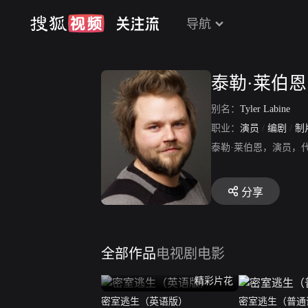
导航
泰勒·莱伯恩
别名：
Tyler Labine
职业：
演员
/
编剧
/
制
泰勒·莱伯恩，演员，
分享
全部作品
电视剧
电影
精彩片花
密室逃生（英语版）
密室逃生（普通