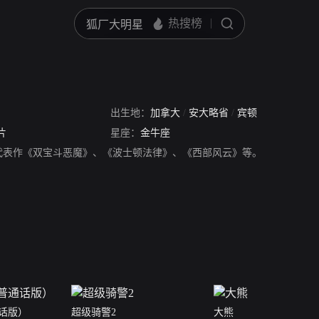
出生地：
加拿大
/
安大略省
/
宾顿
片
星座：
金牛座
代表作《双宝斗恶魔》、《波士顿法律》、《西部风云》等。
话版）
超级骑警2
大熊