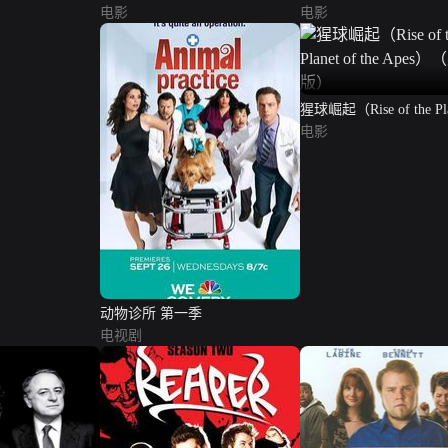
电影
电影
猩球崛起（Rise of the Pla
the Apes）（英语版）
电影
动物诊所 第一季
电视剧