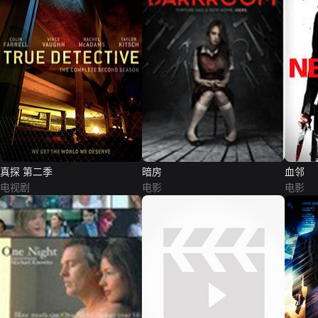
真探 第二季
暗房
血邻
电视剧
电影
电影