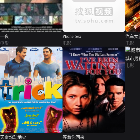
一夜
Phone Sex
汽车女
电影
电影
电影
城市男
电影
天雷勾动地火
等着你回来