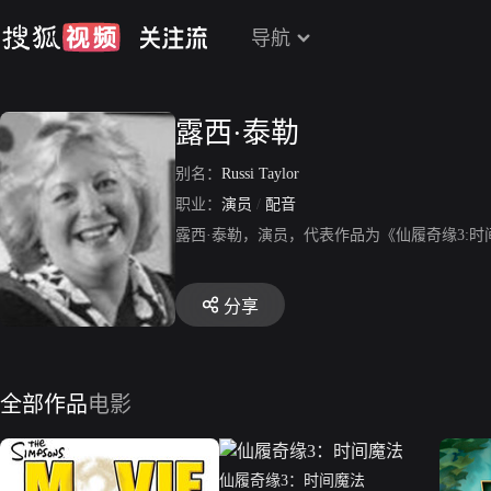
导航
露西·泰勒
别名：
Russi Taylor
职业：
演员
/
配音
露西·泰勒，演员，代表作品为《仙履奇缘3:
分享
全部作品
电影
仙履奇缘3：时间魔法