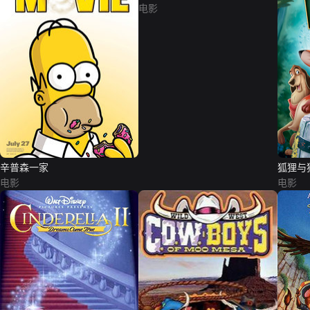
电影
辛普森一家
狐狸与
电影
电影