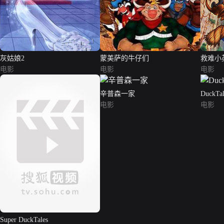
灰姑娘2
蒙美萨的牛仔们
救难小
电影
电影
电影
辛普森一家
DuckTal
电影
电影
Super DuckTales