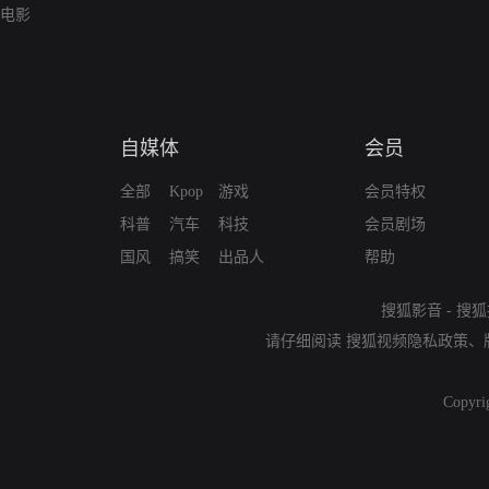
电影
自媒体
会员
全部
Kpop
游戏
会员特权
科普
汽车
科技
会员剧场
国风
搞笑
出品人
帮助
搜狐影音
-
搜狐
请仔细阅读
搜狐视频隐私政策
、
Copyri