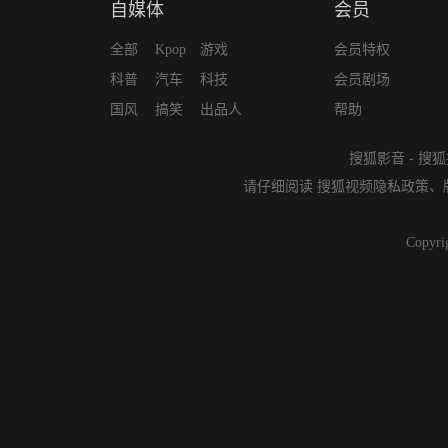
自媒体
会员
全部
Kpop
游戏
会员特权
科普
汽车
科技
会员剧场
国风
搞笑
出品人
帮助
搜狐影音
-
搜狐
请仔细阅读
搜狐视频隐私政策
、
Copyri