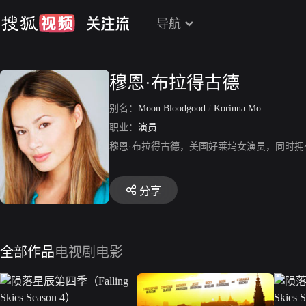
导航
穆恩·布拉得古德
别名：
Moon Bloodgood
/
Korinna Moon Bloodgood
职业：
演员
穆恩·布拉得古德，美国好莱坞女演员，同时拥
分享
全部作品
电视剧
电影