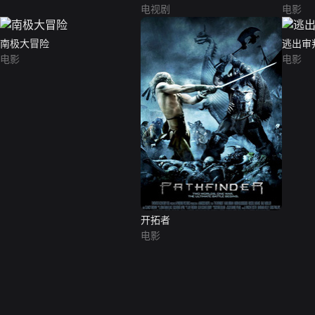
电视剧
电影
南极大冒险
逃出审
电影
电影
开拓者
电影