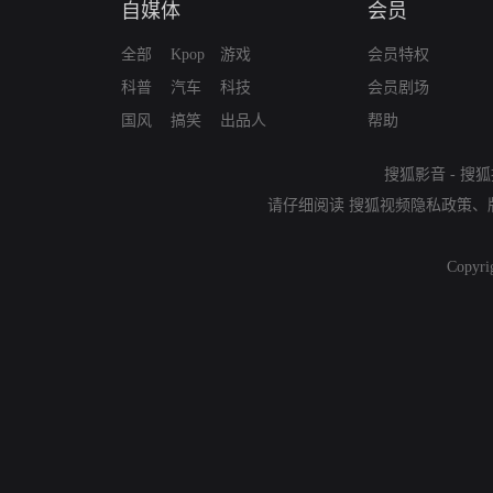
自媒体
会员
全部
Kpop
游戏
会员特权
科普
汽车
科技
会员剧场
国风
搞笑
出品人
帮助
搜狐影音
-
搜狐
请仔细阅读
搜狐视频隐私政策
、
Copyri