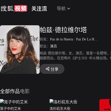
导航
帕兹·德拉维尔塔
别名：
Paz de la Huerta
/
Paz De La Huerta
职业：
演员
帕兹·德拉维尔塔，女，演员，曾是一名模特，
脱颖而出，在恐怖片《护士3D》中火辣出场。
银幕下行为也为她招致了不少恶名。参演作品《护士
09年）、《控制的极限》（2009年）、《阿姆斯特丹
分享
（2008年）、《旅行者》（2008年）、《窒息
《欺骗我》（2005年）、《一生爱永远》（2005
的回忆》（2002年）、《与男孩同车》（200
的运动》（1998年）、《欲擒故纵》（1998
全部作品
电影
笼子中的艾米
洛杉矶东大街