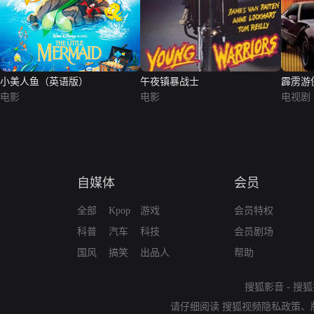
小美人鱼（英语版）
午夜镇暴战士
霹雳游
电影
电影
电视剧
自媒体
会员
全部
Kpop
游戏
会员特权
科普
汽车
科技
会员剧场
国风
搞笑
出品人
帮助
搜狐影音
-
搜狐
请仔细阅读
搜狐视频隐私政策
、