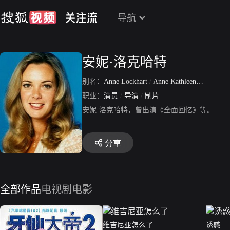
导航
安妮·洛克哈特
别名：
Anne Lockhart
/
Anne Kathleen Maloney
职业：
演员
/
导演
/
制片
安妮·洛克哈特，曾出演《全面回忆》等。
分享
全部作品
电视剧
电影
维吉尼亚怎么了
诱惑