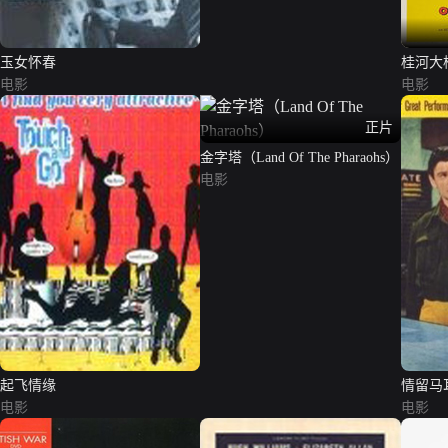
玉女怀春
桂河大桥（t
电影
River 
电影
正片
金字塔（Land Of The Pharaohs）
电影
起飞情缘
情留马
电影
电影