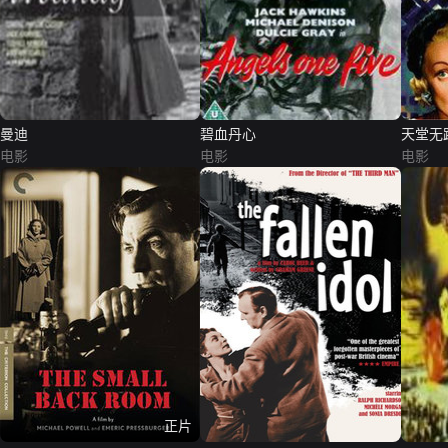
曼迪
碧血丹心
天堂无
电影
电影
电影
正片