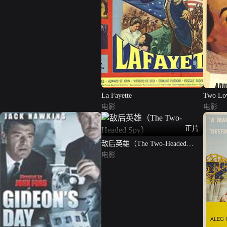
La Fayette
Two Lo
电影
电影
正片
敌后英雄（The Two-Headed
Spy）
电影