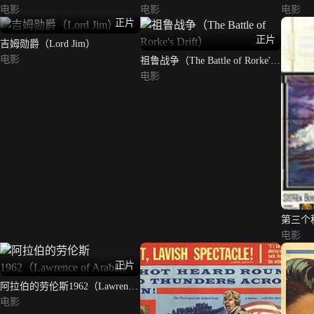
电影
电影
电影
正片
正片
吉姆勋爵（Lord Jim）
电影
祖鲁战争（The Battle of Rorke's
Drift）
电影
第三个
电影
正片
阿拉伯的劳伦斯1962（Lawrence
of Arabia）
电影