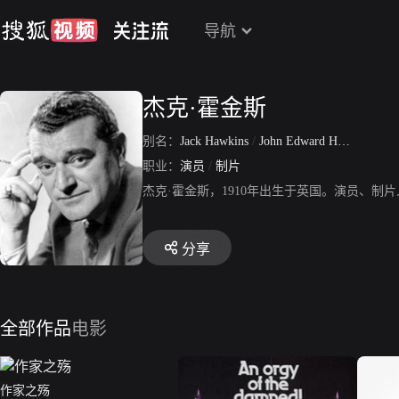
导航
杰克·霍金斯
别名：
Jack Hawkins
/
John Edward Hawkins
职业：
演员
/
制片
杰克·霍金斯，1910年出生于英国。演员、制片人，
分享
全部作品
电影
作家之殇