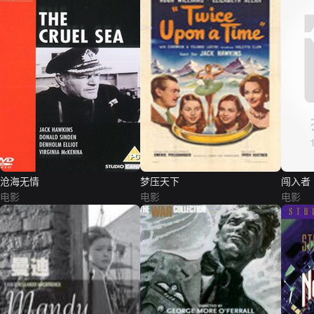
沧海无情
梦压天下
闯入者
电影
电影
电影