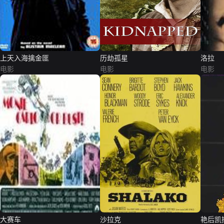
上天入海擒金匪
历劫孤星
洛拉
电影
电影
电影
大赛车
沙拉克
艳后凯