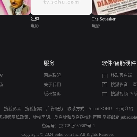
过道
The Squeaker
电影
电影
服务
软件/智能硬件
权
网站联盟
移动客户端
场
关于我们
搜狐影音
直
版权投诉
搜狐视频TV
搜狐影音
-
搜狐招聘
-
广告服务
-
联系方式
-
About SOHU
-
公司介绍
狐视频隐私政策
、
版权声明
、
反盗版和反盗链权利声明
举报邮箱
jubaoso
备案号：
京ICP证030367号-1
Copyright © 2024 Sohu.com Inc.All Rights Reserved.