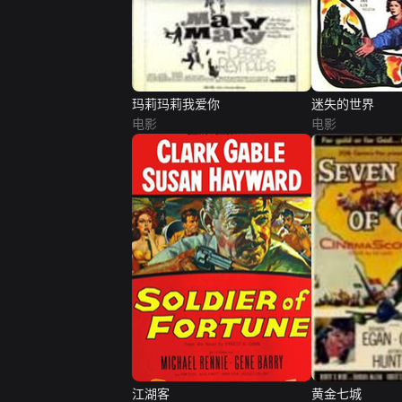
玛莉玛莉我爱你
迷失的世界
电影
电影
江湖客
黄金七城