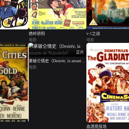
绝岭骄阳
v-1之战
电影
电影
正片
拿破仑情史（Desirée, la amante
de Napoleón）
电影
血洒竞技场