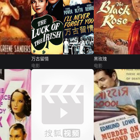
万古留情
黑玫瑰
电影
电影