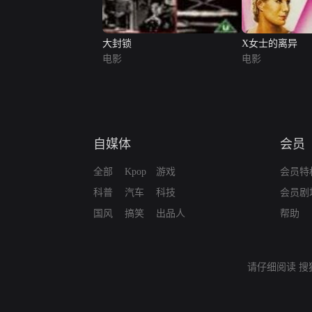
大封锁
X女士的离异
电影
电影
自媒体
会员
全部
Kpop
游戏
会员特
科普
汽车
科技
会员剧
国风
搞笑
出品人
帮助
请仔细阅读
搜