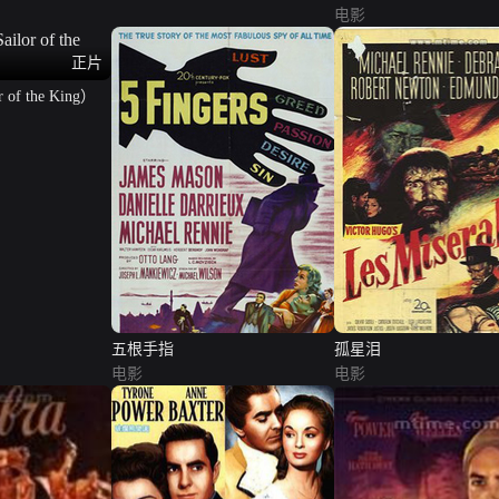
电影
正片
of the King）
五根手指
孤星泪
电影
电影