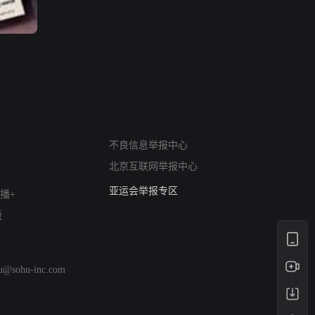
网络暴力有害信息举报
12318 文化市场举报
不良信息举报中心
算法推荐专项举报
北京互联网举报中心
亚运会举报专区
涉历史虚无举报
播+
网络谣言信息专项
版
涉政举报入口
涉未成年人举报
清朗自媒体乱象举报
hu@sohu-inc.com
涉民族宗教有害信息举报
清朗·生活服务类内容举报