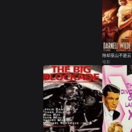
除却巫山不是云
电影