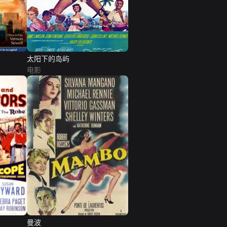
太阳下的岛屿
电影
曼波