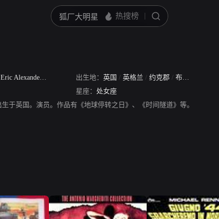
/
Eric Alexander Rennie
出生地：
英国
/
英格兰
/
约克郡
/
布拉德福德
星座：
处女座
9年出生于英国。演员。作品有《地球停转之日》、《时间隧道》等。