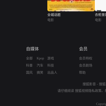
全城话题
衣柜里
电影
电影
自媒体
会员
全部
Kpop
游戏
会员特权
科普
汽车
科技
会员剧场
国风
搞笑
出品人
帮助
搜狐影音
-
搜狐
请仔细阅读
搜狐视频隐私政策
、
Copyri