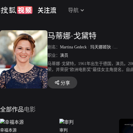
导航
马蒂娜·戈黛特
别名：
Martina Gedeck
/
玛天娜姬狄
/
玛蒂娜·
职业：
演员
马蒂娜·戈黛特，1961年出生于德国，演员。
荣，并荣获“欧洲电影奖”最佳女主角提名，自
《基本粒子》、《窃听风暴》、《特务风云》
分享
全部作品
电影
幸福本源
审判