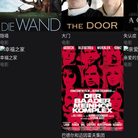
隐墙
大门
失认症
电影
电影
电影
幸福之家
亲爱的
电影
电影
巴德尔和迈因霍夫集团