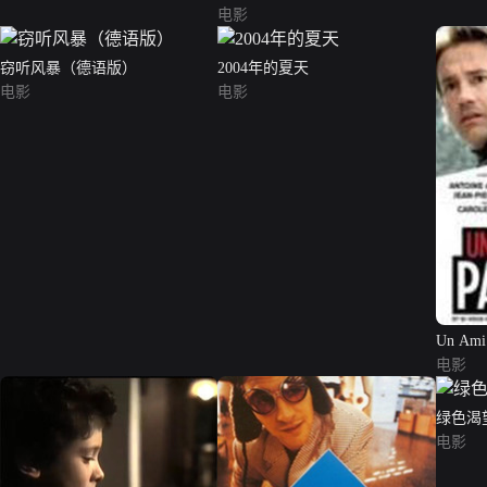
电影
窃听风暴（德语版）
2004年的夏天
电影
电影
Un Ami 
电影
绿色渴
电影