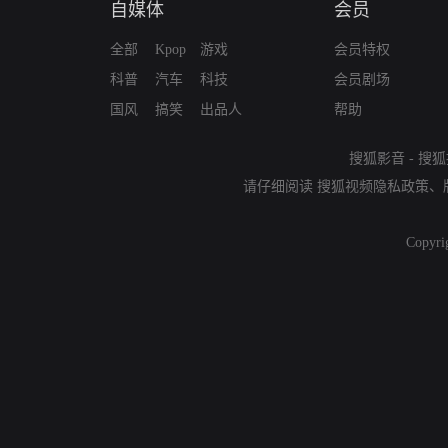
自媒体
会员
全部
Kpop
游戏
会员特权
科普
汽车
科技
会员剧场
国风
搞笑
出品人
帮助
搜狐影音
-
搜狐
请仔细阅读
搜狐视频隐私政策
、
Copyri