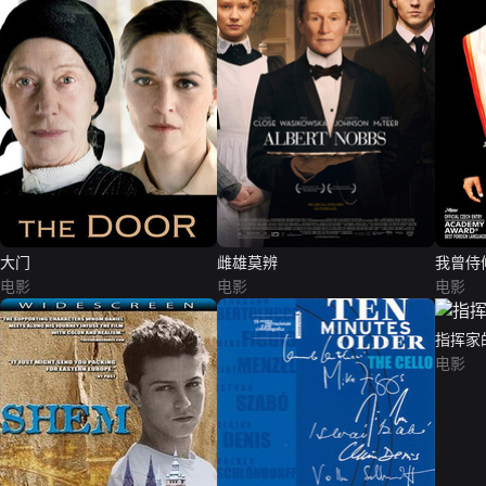
大门
雌雄莫辨
我曾侍
电影
电影
电影
指挥家
电影