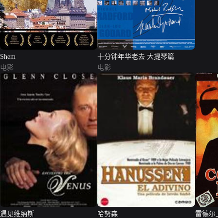
Shem
十分钟年华老去 大提琴篇
电影
电影
遇见维纳斯
哈努森
雷德尔