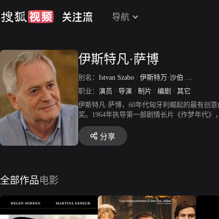
导航
伊斯特凡·萨博
别名：
Istvan Szabo
/
伊斯特万·沙伯
/
伊斯特万
职业：
演员
/
导演
/
制片
/
编剧
/
其它
伊斯特凡·萨博，60年代匈牙利崛起的最有创
奖。1964年执导第一部剧情长片《作梦年代》，
特》赢得奥斯卡最佳外语片奖。1985年《雷
分享
全部作品
电影