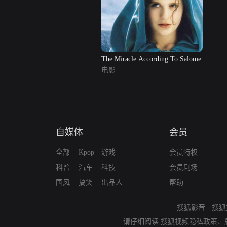
The Miracle According To Salome
电影
自媒体
会员
全部
Kpop
游戏
会员特权
科普
汽车
科技
会员剧场
国风
搞笑
出品人
帮助
搜狐影音
-
搜狐
请仔细阅读
搜狐视频隐私政策
、