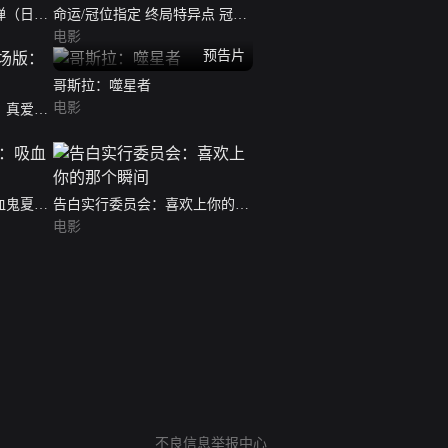
弹（日语
命运/冠位指定 终局特异点 冠位
时间神殿所罗门
电影
预告片
哥斯拉：噬星者
电影
：真爱王
血鬼夏哈
告白实行委员会：喜欢上你的那
个瞬间
电影
网络暴力有害信息举报
不良信息举报中心