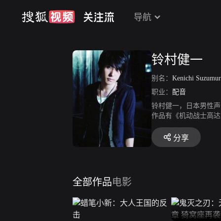
导航
铃村健一
别名：
Kenichi Suzumur
职业：
配音
铃村健一，日本男性声优
作品有《机动战士高达 
《空之境界》、《最终幻
分享
全部作品
电影