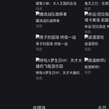
蜡笔小新：大人王国的反击
鬼灭之刃：无限
电影
窝座再袭
电影
魔进战队煌辉者
电影
命运/冠位指定
美洛 前篇 劇場
电影
黑子的篮球·终极一战
浪漫冒险
电影
电影
极道鲜师2
电影
哆啦A梦生日SP：天才大雄的飞
船游乐园
电影
自媒体
会员