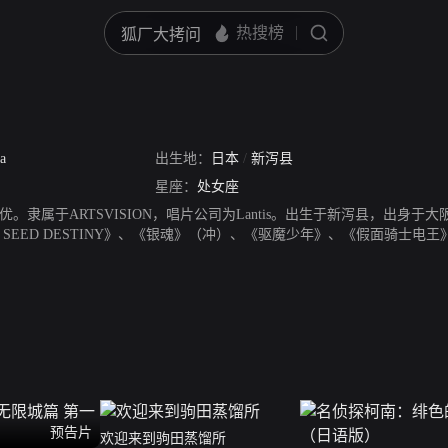
a
出生地：
日本
/
新泻县
星座：
处女座
。隶属于ARTSVISION，唱片公司为Lantis。出生于新泻县，出身于
SEED DESTINY》、《银魂》（冲）、《驱魔少年》、《假面骑士电王》（龙
想VII》等。
预告片
欢迎来到驹田蒸馏所