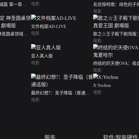
电影
城篇 第一章 猗
名侦探柯南：绯色的子
版）
电影
文件档案AD-LIVE
电影
 神圣圆桌领域卡
歌之☆王子殿下剧场版
版
国 劇場版
电影
亚人真人版
电影
终结的炽天使OVA：吸
尔
电影
X:Yochou
电影
最终幻想7：圣子降临（普通话
版）
电影
服务
软件/智能硬件