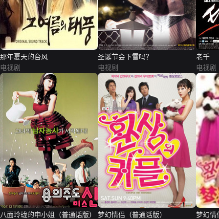
那年夏天的台风
圣诞节会下雪吗？
老千
电视剧
电视剧
电视剧
八面玲珑的申小姐（普通话版）
梦幻情侣（普通话版）
梦幻情