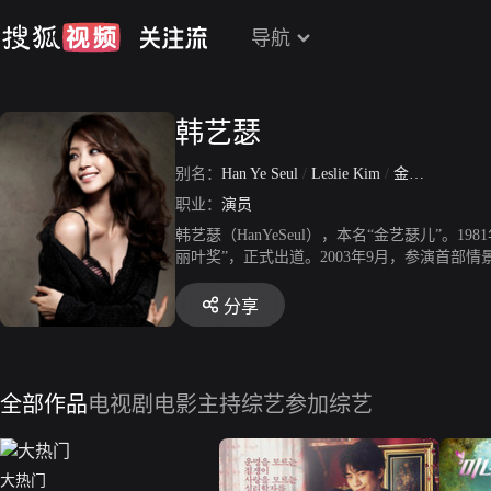
导航
韩艺瑟
别名：
Han Ye Seul
/
Leslie Kim
/
金艺瑟儿
职业：
演员
韩艺瑟（HanYeSeul），本名“金艺瑟儿”。
丽叶奖”，正式出道。2003年9月，参演首部情景
奖。2007年12月，主演爱情片《八面玲珑的申
剧《老千》，获得SBS演技大赏十大明星奖和特
分享
月》和爱情片《攒钱罗曼史》。2014年11月
15届华鼎奖全球最佳电视剧女演员奖。2016年
演爱情剧《大热门》。
全部作品
电视剧
电影
主持综艺
参加综艺
大热门