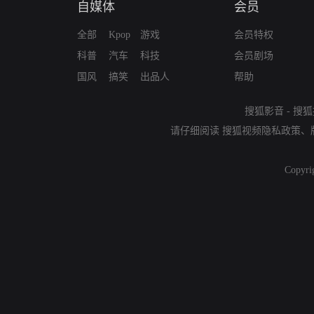
自媒体
会员
全部
Kpop
游戏
会员特权
科普
汽车
科技
会员剧场
国风
搞笑
出品人
帮助
搜狐影音
-
搜狐
请仔细阅读
搜狐视频隐私政策
、
Copyri