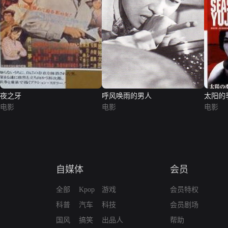
夜之牙
呼风唤雨的男人
太阳的
电影
电影
电影
自媒体
会员
全部
Kpop
游戏
会员特权
科普
汽车
科技
会员剧场
国风
搞笑
出品人
帮助