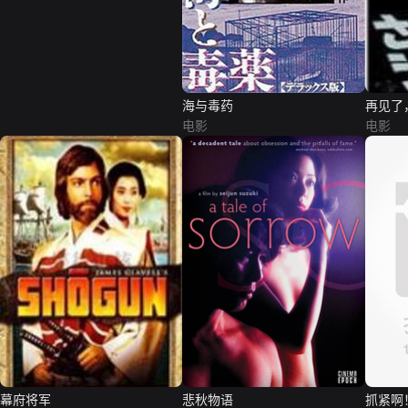
海与毒药
再见了
电影
电影
幕府将军
悲秋物语
抓紧啊