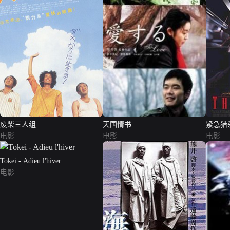
废柴三人组
天国情书
紧急猎
电影
电影
电影
Tokei - Adieu l'hiver
电影