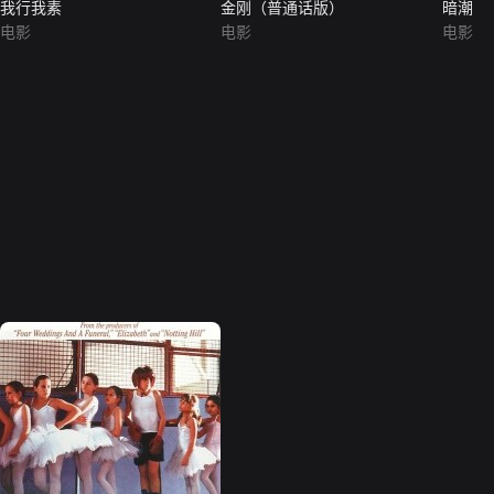
我行我素
金刚（普通话版）
暗潮
电影
电影
电影