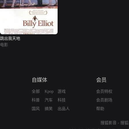
跳出我天地
电影
自媒体
会员
全部
Kpop
游戏
会员特权
科普
汽车
科技
会员剧场
国风
搞笑
出品人
帮助
搜狐影音
-
搜狐