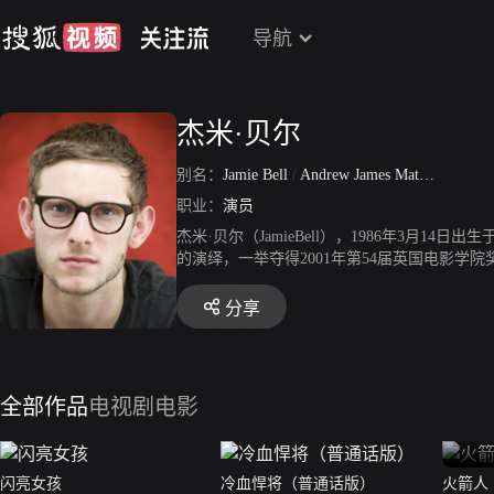
导航
杰米·贝尔
别名：
Jamie Bell
/
Andrew James Matfin Bell
职业：
演员
杰米·贝尔（JamieBell），1986年3月
的演绎，一举夺得2001年第54届英国电影学
分享
全部作品
电视剧
电影
闪亮女孩
冷血悍将（普通话版）
火箭人