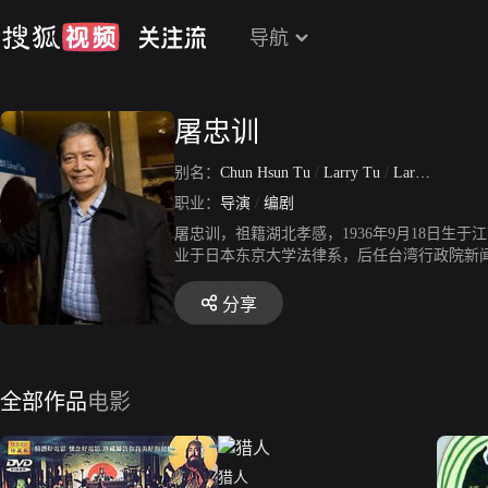
导航
屠忠训
别名：
Chun Hsun Tu
/
Larry Tu
/
Larry Tu
职业：
导演
/
编剧
屠忠训，祖籍湖北孝感，1936年9月18日
业于日本东京大学法律系，后任台湾行政院新闻
以拍娱乐片为主。拍摄武侠片《龙城十日》、
电影导演，不少人认为是受到胡金铨影响，以慢
分享
是不幸于7月14日在台北车祸遇难，此片后由
全部作品
电影
猎人