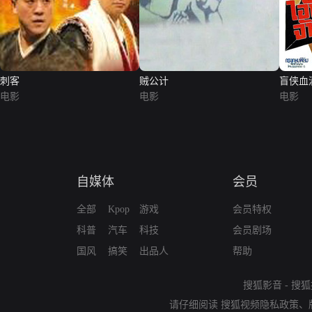
刺客
贼公计
盲侠血
电影
电影
电影
自媒体
会员
全部
Kpop
游戏
会员特权
科普
汽车
科技
会员剧场
国风
搞笑
出品人
帮助
搜狐影音
-
搜狐
请仔细阅读
搜狐视频隐私政策
、