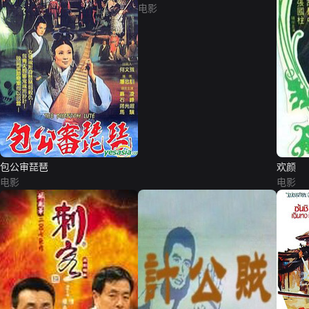
电影
包公审琵琶
欢颜
电影
电影