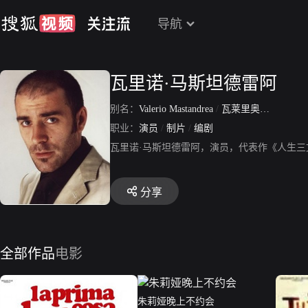
导航
瓦里诺·马斯坦德雷阿
别名：
Valerio Mastandrea
/
瓦莱里奥·马斯坦德雷阿
职业：
演员
/
制片
/
编剧
瓦里诺·马斯坦德雷阿，演员，代表作《人生
分享
全部作品
电影
朱莉娅晚上不约会