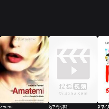
Amatemi
地平线的事件
答录机