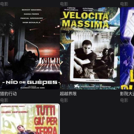
电影
电影
电影
猎豹行动
超越界限
影院大
电影
电影
电影