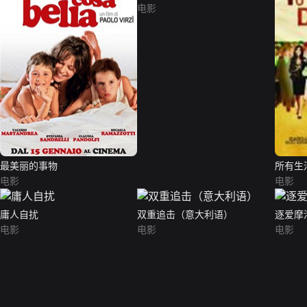
电影
最美丽的事物
所有生
电影
电影
庸人自扰
双重追击（意大利语）
逐爱摩
电影
电影
电影