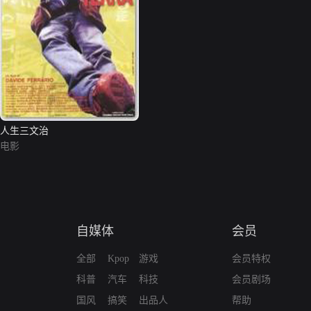
人生三文治
电影
自媒体
会员
全部
Kpop
游戏
会员特权
科普
汽车
科技
会员剧场
国风
搞笑
出品人
帮助