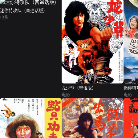
迷你特攻队（普通话版）
电影
龙少爷（粤语版）
迷你特
电影
电影