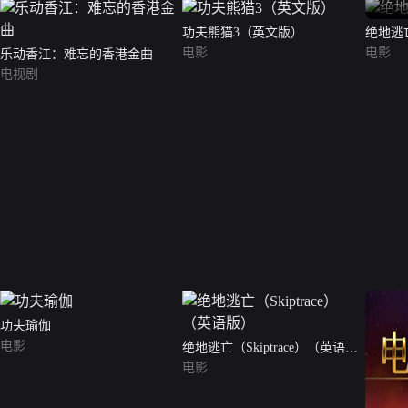
功夫熊猫3（英文版）
绝地逃
电影
电影
乐动香江：难忘的香港金曲
电视剧
功夫瑜伽
电影
绝地逃亡（Skiptrace）（英语
版）
电影