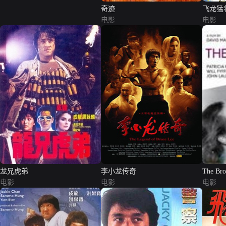
奇迹
飞龙猛
电影
电影
龙兄虎弟
李小龙传奇
The Bro
电影
电影
电影