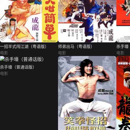
一招半式闯江湖（粤语版）
师弟出马（粤语版）
杀手壕
电影
电影
电影
杀手壕（普通话版）
电影