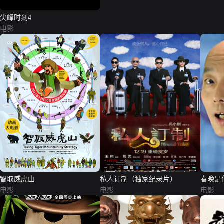
尖峰时刻4
电影
智取威虎山
私人订制（独家纪录片）
春晚是
电影
电影
电影