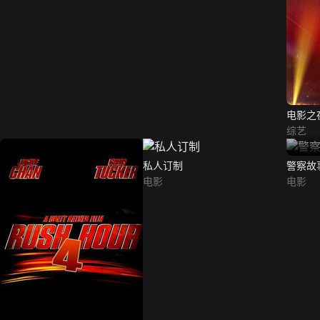
电影之
目
综艺
私人订制
警察故事
电影
电影