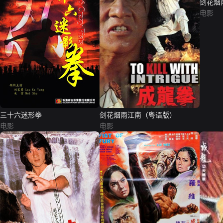
剑花烟
电影
三十六迷形拳
剑花烟雨江南（粤语版）
电影
电影