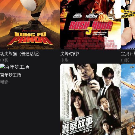
功夫熊猫（普通话版）
尖峰时刻3
宝贝计
电影
电影
电影
百年梦工场
电影