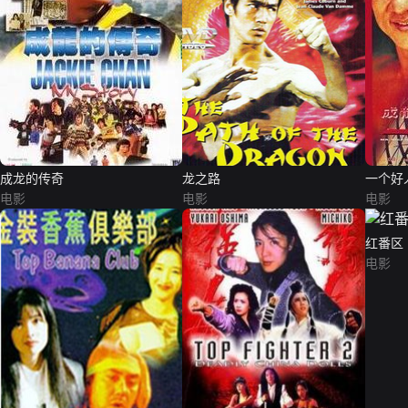
成龙的传奇
龙之路
一个好
电影
电影
电影
红番区
电影