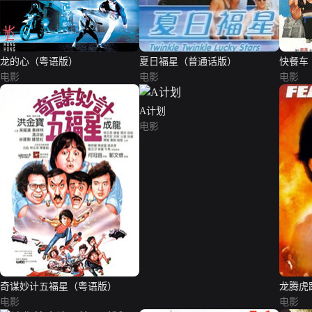
龙的心（粤语版）
夏日福星（普通话版）
快餐车
电影
电影
电影
A计划
电影
奇谋妙计五福星（粤语版）
龙腾虎
电影
电影