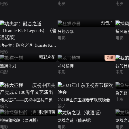
电影
电影
电影
预告片
狂怒沙暴
捕风追
电影
电影
功夫梦：融合之道（Karate Kid:
Legends）（普通话版）
电影
精彩片花
正片
会员
熊猫计划
龙马精神
我的日
电影
电影
电影
急先锋
电影
伟大征程——庆祝中国共产党成
2021年山东卫视春节联欢晚会
立100周年文艺演出
综艺
综艺
制作特辑
神探蒲松龄（粤语版）
龙牌之谜（俄语版）
龙牌之
电影
电影
电影