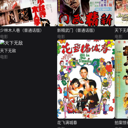
少林木人巷（普通话版）
新精武门（普通话版）
天下无
电影
电影
电影
天下无敌
电影
花飞满城春
拍案惊