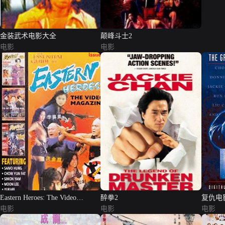
金装武术电影大全
颠峰斗士2
电影
电影
Eastern Heroes: The Video
醉拳2
复仇电
Magazine
电影
电影
电影