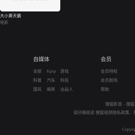
大小黄天霸
电影
自媒体
会员
全部
Kpop
游戏
会员特权
科普
汽车
科技
会员剧场
国风
搞笑
出品人
帮助
搜狐影音
-
搜狐
请仔细阅读
搜狐视频隐私政策
、
Copyri