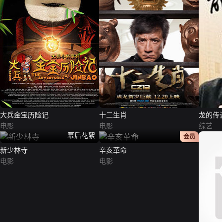
大兵金宝历险记
十二生肖
龙的传说
电影
电影
综艺
幕后花絮
正片
会员
新少林寺
辛亥革命
电影
电影