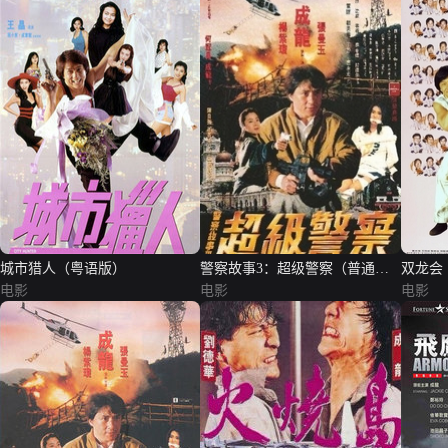
城市猎人（粤语版）
警察故事3：超级警察（普通话
双龙会
电影
版）
电影
电影