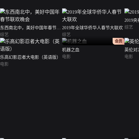
2019
综艺
东西南北中，美好中国年春节联
2019年全球华侨华人春节大联欢
欢晚会
综艺
综艺
正片
会员
机器之血
英伦对
电影
电影
乐高幻影忍者大电影（英语版）
电影