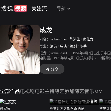
导航
成龙
别名：
Jackie Chan
/
陈港生
/
房仕龙
/
陈元楼
/
职业：
演员
/
导演
/
编剧
/
歌手
成龙（JackieChan），1954年4月7
电影圈。1978年以电影《蛇形刁手》、《醉拳
年自导自演动作片《警察故事》，该片获得第5届
警察》获得第29届台湾电影金马奖最佳男主角奖
分享
打入好莱坞，该片打破北美外语片票房纪录。1
华人演员主演好莱坞电影的票房纪录。2005
节华语电影杰出贡献奖。2012年在美国《纽约
最多的演员”。2016年获得第89届奥斯卡金
全部作品
电视剧
电影
主持综艺
参加综艺
音乐MV
演艺事业外，成龙热心公益事业。1988年被评为
6年入选《福布斯》全球十大慈善之星。
预告片
过家家
熊猫计划之部落奇遇记
熊猫计