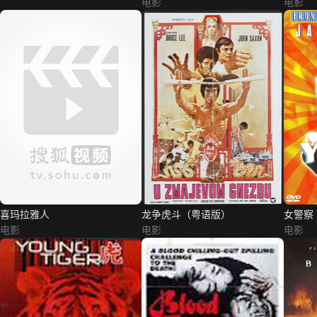
电影
电影
喜玛拉雅人
龙争虎斗（粤语版）
女警察
电影
电影
电影