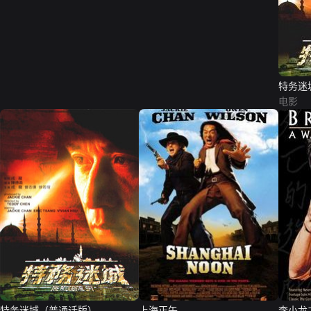
特务迷
电影
特务迷城（普通话版）
上海正午
李小龙