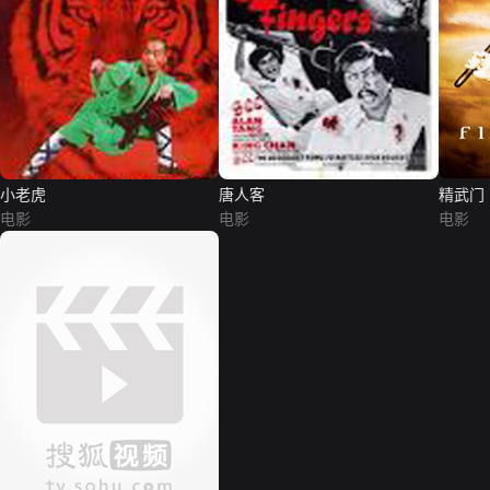
小老虎
唐人客
精武门
电影
电影
电影