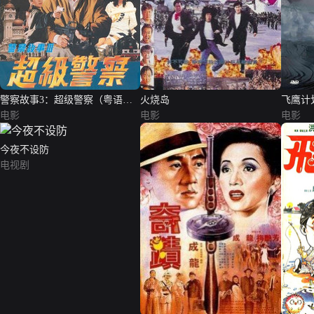
警察故事3：超级警察（粤语
火烧岛
飞鹰计
版）
电影
电影
电影
今夜不设防
电视剧