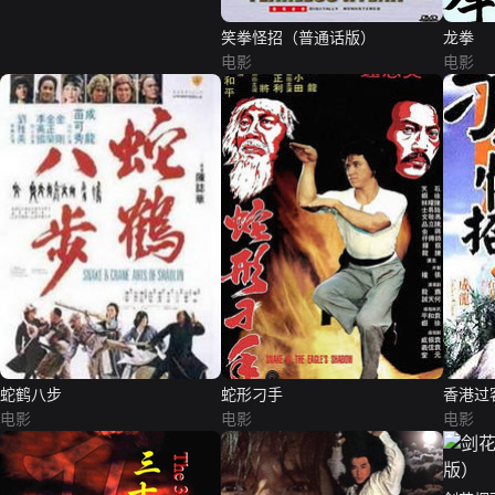
笑拳怪招（普通话版）
龙拳
电影
电影
蛇鹤八步
蛇形刁手
香港过
电影
电影
电影