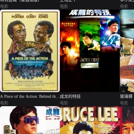
电影
电影
电影
A Piece of the Action: Behind the
成龙的特技
玻璃樽
Scenes of 'Rush Hour'
电影
电影
电影