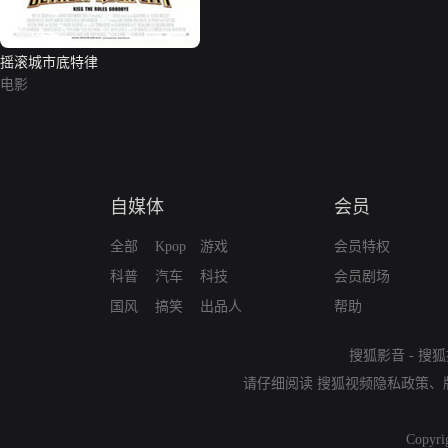
摇滚城市底特律
电影
自媒体
会员
全部
Kpop
游戏
会员特权
科普
汽车
科技
会员剧场
国风
搞笑
出品人
帮助
搜狐影音
-
搜狐
请仔细阅读
搜狐视频隐私政策
、
Copyri