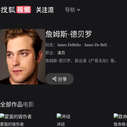
导航
詹姆斯·德贝罗
别名：
James DeBello
/
James De Bello
/
James De
职业：
演员
詹姆斯·德贝罗，曾出演《尸骨无存》等。
分享
全部作品
电影
蒙面的毁伤者
冲动
致命格