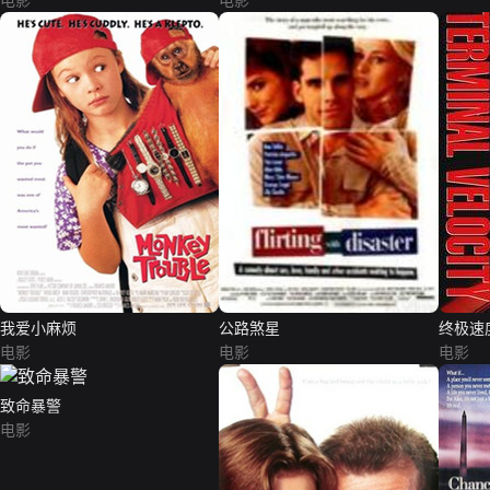
电影
电影
我爱小麻烦
公路煞星
终极速
电影
电影
电影
致命暴警
电影