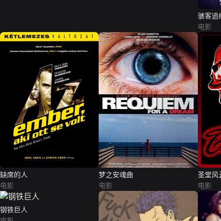
骇客追
电影
缺席的人
梦之安魂曲
圣堂风
电影
电影
电影
钢铁巨人
电影