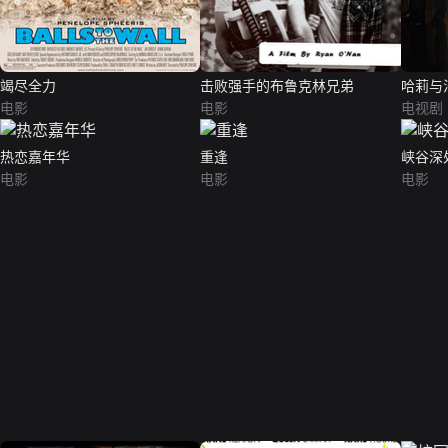
竭尽全力
击败强手的布鲁克林兄弟
哈莉与
电影
电影
电视剧
热恋嘉年华
重逢
峡谷深
电影
电影
电影