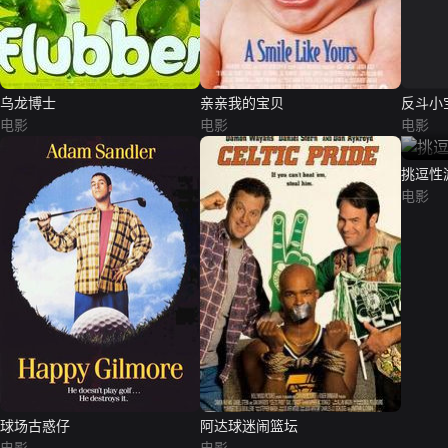
乌龙博士
亲亲我的宝贝
反斗小
电影
电影
电影
挑逗性游
电影
球场古惑仔
阿达球迷闹篮坛