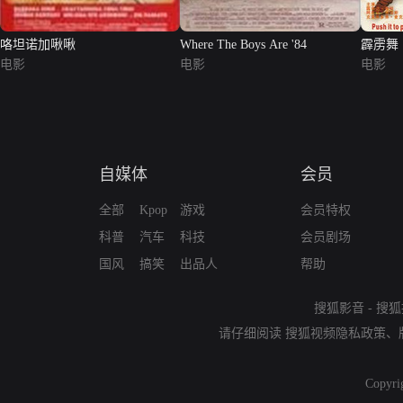
咯坦诺加啾啾
Where The Boys Are '84
霹雳舞
电影
电影
电影
自媒体
会员
全部
Kpop
游戏
会员特权
科普
汽车
科技
会员剧场
国风
搞笑
出品人
帮助
搜狐影音
-
搜狐
请仔细阅读
搜狐视频隐私政策
、
Copyri