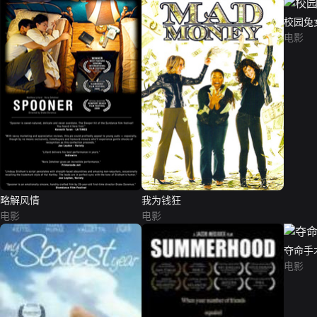
校园兔
电影
略解风情
我为钱狂
电影
电影
夺命手
电影