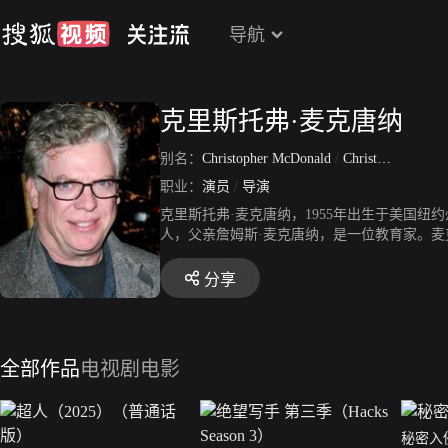
导航
克里斯托弗·麦克唐纳
别名：
Christopher McDonald
/
Christopher MacDonald
职业：
演员
/
导演
克里斯托弗·麦克唐纳，1955年出生于美国纽约州
人，父亲詹姆斯·麦克唐纳，是一位教育家。
品有《我们能成为英雄》。
分享
全部作品
电视剧
电影
秘密入