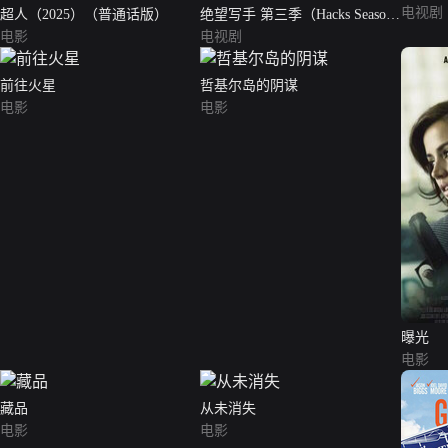
电视剧
超人（2025）（普通话版）
绝望写手 第三季（Hacks Season
电影
3）
电视剧
前往火星
哲基尔岛的阴谋
电影
电影
曝光
电影
藏品
从未消失
电影
电影