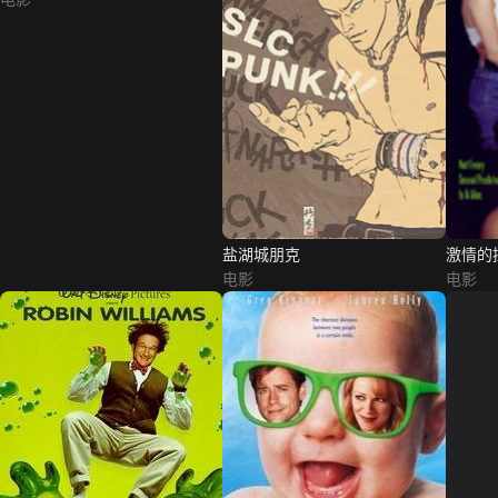
盐湖城朋克
激情的
电影
电影