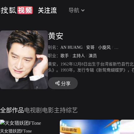
导航
黄安
别名：
AN HUANG
/
安哥
/
小旋风
/
安公子
职业：
歌手
/
主持人
/
演员
黄安，1962年12月8日出生于台湾省新竹县
头》。1993年，发行专辑《新鸳鸯蝴蝶梦》，在
连续剧《达摩》创作片头、片尾曲《奈何两字拉
咒》。2002年5月，发行单曲《好运相随》，开始
分享
电视台《你最有才》节目多期评委。2012年1月
行摇滚专辑《肯定句》。2015年5月10月，发
月，与刘奕辰、居子涵等参加中国·梵呗音乐节
全部作品
电视剧
电影
主持综艺
天女猎妖团FTone