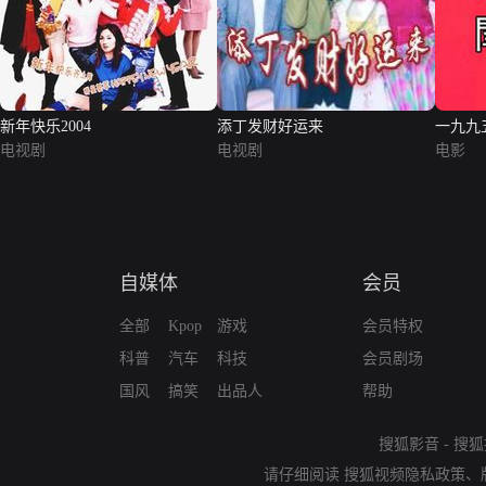
新年快乐2004
添丁发财好运来
一九九
电视剧
电视剧
电影
自媒体
会员
全部
Kpop
游戏
会员特权
科普
汽车
科技
会员剧场
国风
搞笑
出品人
帮助
搜狐影音
-
搜狐
请仔细阅读
搜狐视频隐私政策
、