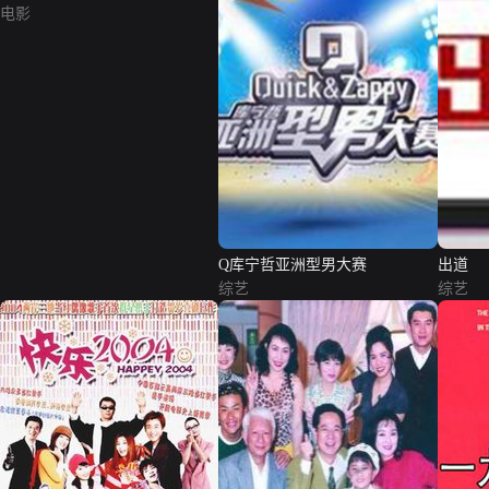
电影
Q库宁哲亚洲型男大赛
出道
综艺
综艺